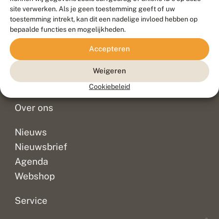
Duurzaam ontwikkeld door
Go2People
, ontworpen door
site verwerken. Als je geen toestemming geeft of uw
Blue Field Agency
toestemming intrekt, kan dit een nadelige invloed hebben op
Privacy
bepaalde functies en mogelijkheden.
Contact
Disclaimer
Accepteren
Sitemap
Veelgestelde vragen
Waarnemingen
Weigeren
Doneer
Cookiebeleid
Over ons
Nieuws
Nieuwsbrief
Agenda
Webshop
Service