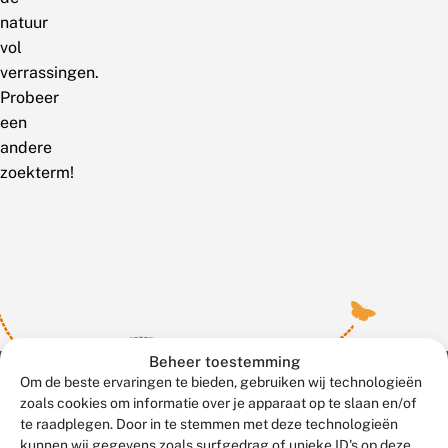
natuur
vol
verrassingen.
Probeer
een
andere
zoekterm!
Beheer toestemming
Om de beste ervaringen te bieden, gebruiken wij technologieën
zoals cookies om informatie over je apparaat op te slaan en/of
te raadplegen. Door in te stemmen met deze technologieën
Meld waarnemingen
© 2026 Vlinderstichting
kunnen wij gegevens zoals surfgedrag of unieke ID's op deze