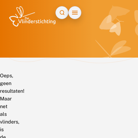
Doorgaan naar inhoud
Oeps,
geen
resultaten!
Maar
net
als
vlinders,
is
de