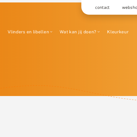
contact
websh
Vlinders en libellen
Wat kan jij doen?
Kleurkeur