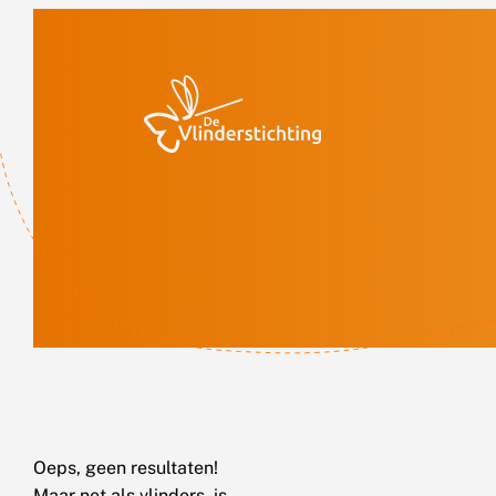
Doorgaan naar inhoud
Oeps, geen resultaten!
Maar net als vlinders, is