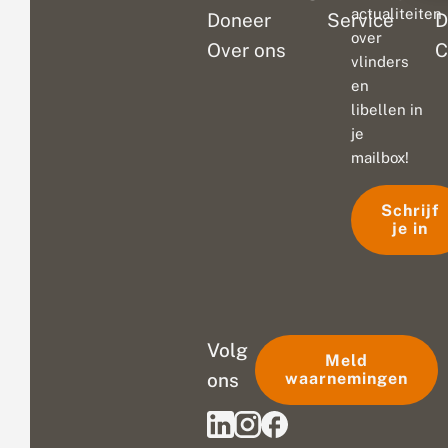
actualiteiten
Doneer
Service
D
over
Over ons
C
vlinders
en
libellen in
je
mailbox!
Schrijf
je in
Volg
Meld
ons
waarnemingen