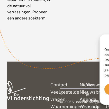
de natuur vol
verrassingen. Probeer
een andere zoekterm!
Om
co
Do
su
ge
be
Contact
Nieuws
Nieuwsbri
C
Veelgestelde
Nieuwsbrief
D
Je
vragen
Agenda
V
ontvangt
© 2026 Vlinderstichting
|
Duurza
Waarnemingen
Webshop
P
dan alle