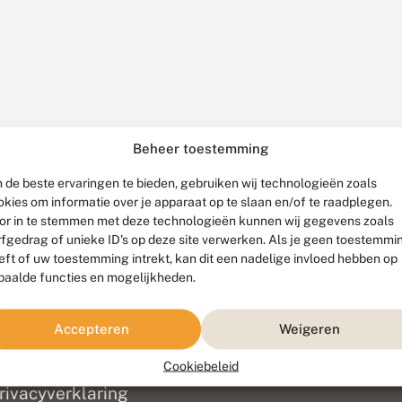
Beheer toestemming
 de beste ervaringen te bieden, gebruiken wij technologieën zoals
okies om informatie over je apparaat op te slaan en/of te raadplegen.
or in te stemmen met deze technologieën kunnen wij gegevens zoals
rfgedrag of unieke ID's op deze site verwerken. Als je geen toestemmi
eft of uw toestemming intrekt, kan dit een nadelige invloed hebben op
paalde functies en mogelijkheden.
ef
olofon
Accepteren
Weigeren
isclaimer
erantwoording
Cookiebeleid
am ontwikkeld door
Go2People
, ontworpen door
Blue Field Agency
|
Pr
rivacyverklaring