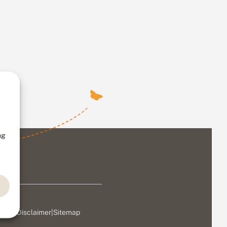
ng
ivacy
|
Disclaimer
|
Sitemap