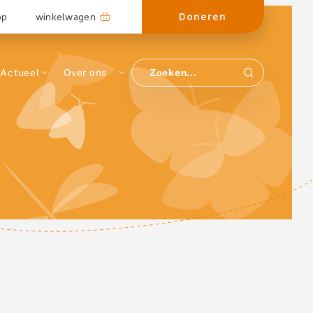
Doneren
op
winkelwagen
Actueel
Over ons