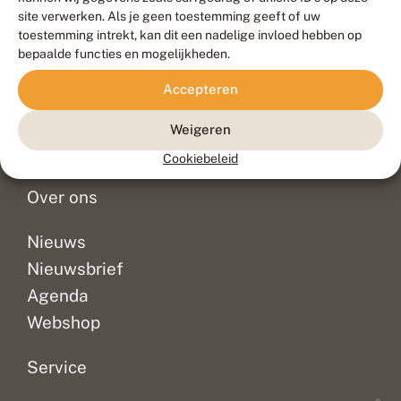
Duurzaam ontwikkeld door
Go2People
, ontworpen door
site verwerken. Als je geen toestemming geeft of uw
Blue Field Agency
toestemming intrekt, kan dit een nadelige invloed hebben op
Privacy
bepaalde functies en mogelijkheden.
Contact
Disclaimer
Accepteren
Sitemap
Veelgestelde vragen
Waarnemingen
Weigeren
Doneer
Cookiebeleid
Over ons
Nieuws
Nieuwsbrief
Agenda
Webshop
Service