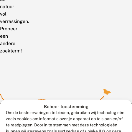
natuur
vol
verrassingen.
Probeer
een
andere
zoekterm!
Beheer toestemming
Om de beste ervaringen te bieden, gebruiken wij technologieën
zoals cookies om informatie over je apparaat op te slaan en/of
te raadplegen. Door in te stemmen met deze technologieën
Meld waarnemingen
© 2026 Vlinderstichting
kunnen wij gegevens zoals surfgedrag of unieke ID's op deze