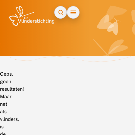
Doorgaan naar inhoud
Oeps,
geen
resultaten!
Maar
net
als
vlinders,
is
de