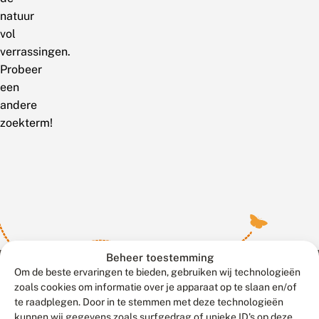
natuur
vol
verrassingen.
Probeer
een
andere
zoekterm!
Beheer toestemming
Om de beste ervaringen te bieden, gebruiken wij technologieën
zoals cookies om informatie over je apparaat op te slaan en/of
te raadplegen. Door in te stemmen met deze technologieën
Meld waarnemingen
© 2026 Vlinderstichting
kunnen wij gegevens zoals surfgedrag of unieke ID's op deze