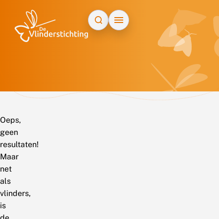
Doorgaan naar inhoud
Oeps,
geen
resultaten!
Maar
net
als
vlinders,
is
de