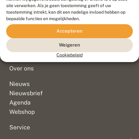
Duurzaam ontwikkeld door
Go2People
, ontworpen door
site verwerken. Als je geen toestemming geeft of uw
Blue Field Agency
toestemming intrekt, kan dit een nadelige invloed hebben op
Privacy
bepaalde functies en mogelijkheden.
Contact
Disclaimer
Accepteren
Sitemap
Veelgestelde vragen
Waarnemingen
Weigeren
Doneer
Cookiebeleid
Over ons
Nieuws
Nieuwsbrief
Agenda
Webshop
Service