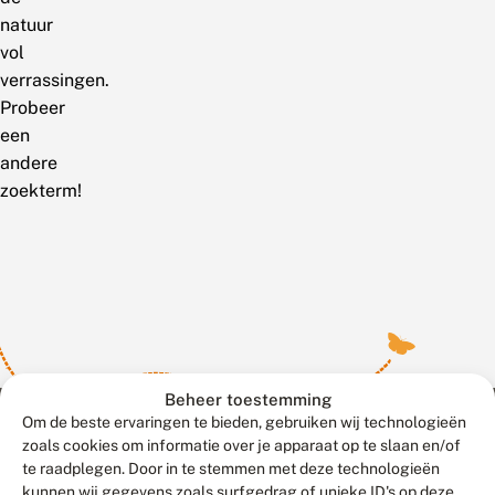
natuur
vol
verrassingen.
Probeer
een
andere
zoekterm!
Beheer toestemming
Om de beste ervaringen te bieden, gebruiken wij technologieën
zoals cookies om informatie over je apparaat op te slaan en/of
te raadplegen. Door in te stemmen met deze technologieën
Meld waarnemingen
© 2026 Vlinderstichting
kunnen wij gegevens zoals surfgedrag of unieke ID's op deze