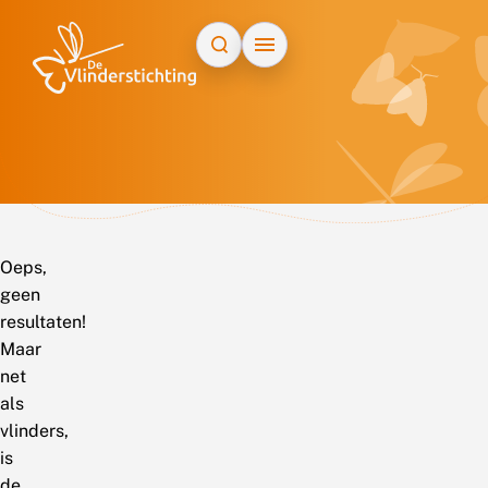
Doorgaan naar inhoud
Oeps,
geen
resultaten!
Maar
net
als
vlinders,
is
de