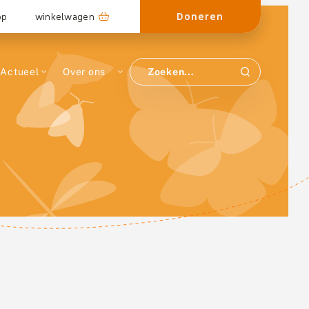
Doneren
op
winkelwagen
Actueel
Over ons