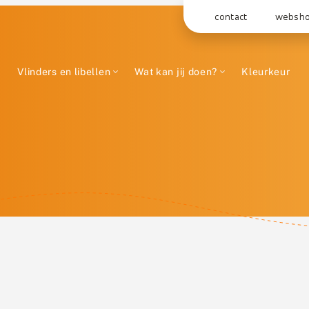
contact
websh
Vlinders en libellen
Wat kan jij doen?
Kleurkeur