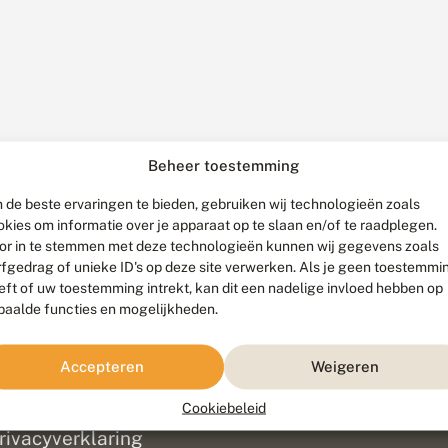
Beheer toestemming
 de beste ervaringen te bieden, gebruiken wij technologieën zoals
okies om informatie over je apparaat op te slaan en/of te raadplegen.
or in te stemmen met deze technologieën kunnen wij gegevens zoals
rfgedrag of unieke ID's op deze site verwerken. Als je geen toestemmi
eft of uw toestemming intrekt, kan dit een nadelige invloed hebben op
paalde functies en mogelijkheden.
ef
olofon
Accepteren
Weigeren
isclaimer
erantwoording
Cookiebeleid
am ontwikkeld door
Go2People
, ontworpen door
Blue Field Agency
|
Pr
rivacyverklaring