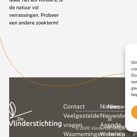
de natuur vol
verrassingen. Probeer
een andere zoekterm!
Om
co
Do
su
ge
be
Contact
Nieuws
Nieuwsbri
C
Veelgestelde
Nieuwsbrief
D
Je
vragen
Agenda
V
ontvangt
© 2026 Vlinderstichting
|
Duurza
Waarnemingen
Webshop
P
dan alle