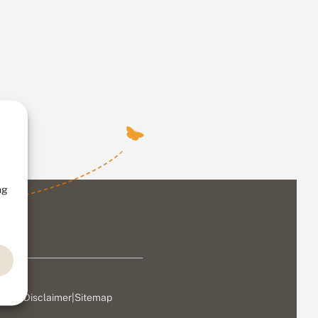
ng
ivacy
|
Disclaimer
|
Sitemap