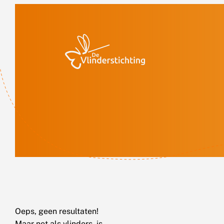
Doorgaan naar inhoud
Oeps, geen resultaten!
Maar net als vlinders, is