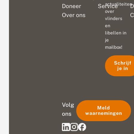
actualiteiten
Doneer
Service
D
over
Over ons
C
vlinders
en
libellen in
je
mailbox!
Schrijf
je in
Volg
Meld
ons
waarnemingen