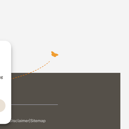
ng
ivacy
|
Disclaimer
|
Sitemap