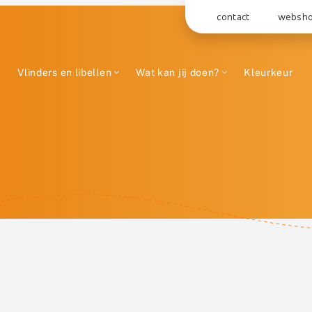
contact
websh
Vlinders en libellen
Wat kan jij doen?
Kleurkeur