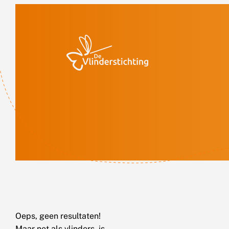
Doorgaan naar inhoud
Oeps, geen resultaten!
Maar net als vlinders, is