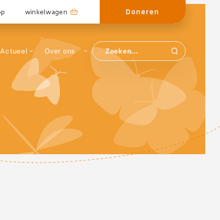
Doneren
op
winkelwagen
Actueel
Over ons