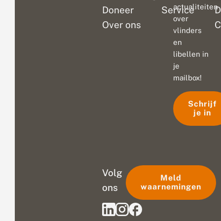
actualiteiten
Doneer
Service
D
over
Over ons
C
vlinders
en
libellen in
je
mailbox!
Schrijf
je in
Volg
Meld
ons
waarnemingen