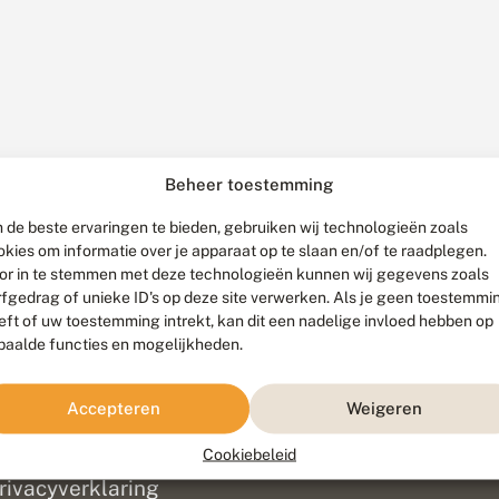
Beheer toestemming
 de beste ervaringen te bieden, gebruiken wij technologieën zoals
okies om informatie over je apparaat op te slaan en/of te raadplegen.
or in te stemmen met deze technologieën kunnen wij gegevens zoals
rfgedrag of unieke ID's op deze site verwerken. Als je geen toestemmi
eft of uw toestemming intrekt, kan dit een nadelige invloed hebben op
paalde functies en mogelijkheden.
ef
olofon
Accepteren
Weigeren
isclaimer
erantwoording
Cookiebeleid
am ontwikkeld door
Go2People
, ontworpen door
Blue Field Agency
|
Pr
rivacyverklaring