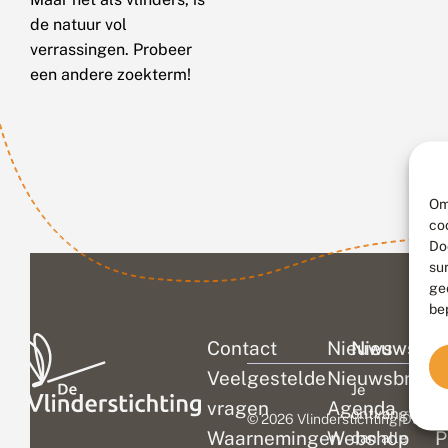
de natuur vol
verrassingen. Probeer
een andere zoekterm!
Om
co
Do
su
ge
be
Contact
Nieuws
Nieuwsbri
C
Veelgestelde
Nieuwsbrief
D
Je
vragen
Agenda
V
ontvangt
© 2026 Vlinderstichting
|
Duurza
Waarnemingen
Webshop
P
dan alle