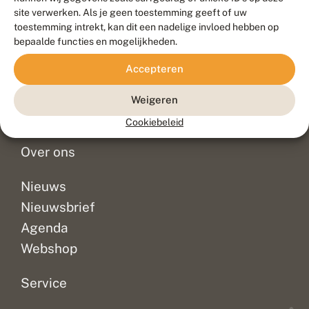
Duurzaam ontwikkeld door
Go2People
, ontworpen door
site verwerken. Als je geen toestemming geeft of uw
Blue Field Agency
toestemming intrekt, kan dit een nadelige invloed hebben op
Privacy
bepaalde functies en mogelijkheden.
Contact
Disclaimer
Accepteren
Sitemap
Veelgestelde vragen
Waarnemingen
Weigeren
Doneer
Cookiebeleid
Over ons
Nieuws
Nieuwsbrief
Agenda
Webshop
Service