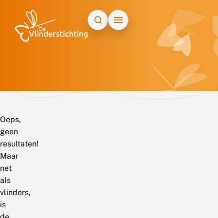
Doorgaan naar inhoud
Oeps,
geen
resultaten!
Maar
net
als
vlinders,
is
de