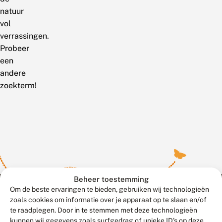
natuur
vol
verrassingen.
Probeer
een
andere
zoekterm!
Beheer toestemming
Om de beste ervaringen te bieden, gebruiken wij technologieën
zoals cookies om informatie over je apparaat op te slaan en/of
te raadplegen. Door in te stemmen met deze technologieën
Meld waarnemingen
© 2026 Vlinderstichting
kunnen wij gegevens zoals surfgedrag of unieke ID's op deze