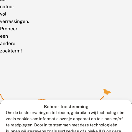
natuur
vol
verrassingen.
Probeer
een
andere
zoekterm!
Beheer toestemming
Om de beste ervaringen te bieden, gebruiken wij technologieën
zoals cookies om informatie over je apparaat op te slaan en/of
te raadplegen. Door in te stemmen met deze technologieën
Meld waarnemingen
© 2026 Vlinderstichting
kunnen wij gegevens zoals surfgedrag of unieke ID's op deze