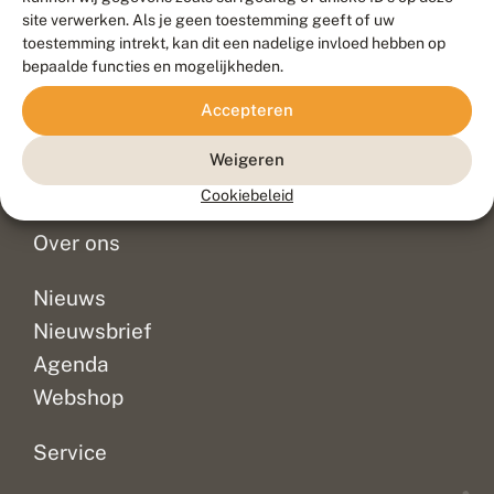
Duurzaam ontwikkeld door
Go2People
, ontworpen door
site verwerken. Als je geen toestemming geeft of uw
Blue Field Agency
toestemming intrekt, kan dit een nadelige invloed hebben op
Privacy
bepaalde functies en mogelijkheden.
Contact
Disclaimer
Accepteren
Sitemap
Veelgestelde vragen
Waarnemingen
Weigeren
Doneer
Cookiebeleid
Over ons
Nieuws
Nieuwsbrief
Agenda
Webshop
Service