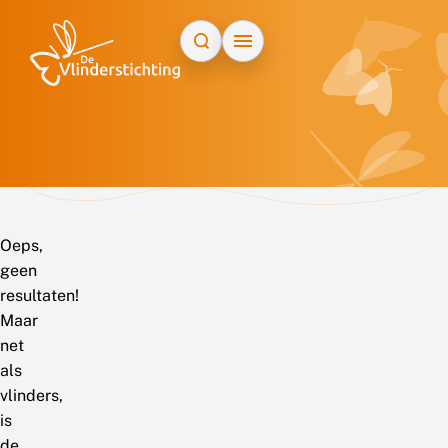
Doorgaan naar inhoud
Oeps,
geen
resultaten!
Maar
net
als
vlinders,
is
de