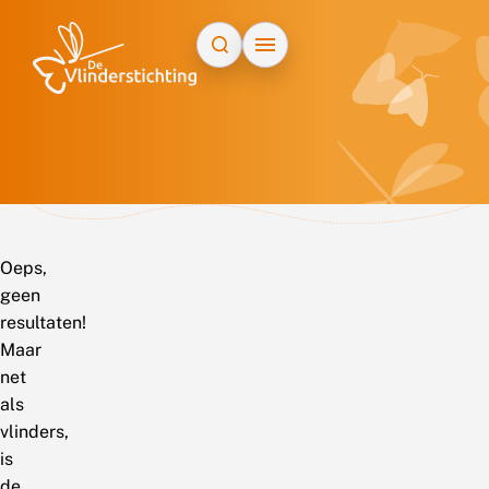
Doorgaan naar inhoud
Oeps,
geen
resultaten!
Maar
net
als
vlinders,
is
de