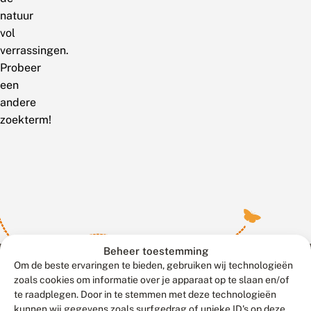
natuur
vol
verrassingen.
Probeer
een
andere
zoekterm!
Beheer toestemming
Om de beste ervaringen te bieden, gebruiken wij technologieën
zoals cookies om informatie over je apparaat op te slaan en/of
te raadplegen. Door in te stemmen met deze technologieën
Meld waarnemingen
© 2026 Vlinderstichting
kunnen wij gegevens zoals surfgedrag of unieke ID's op deze