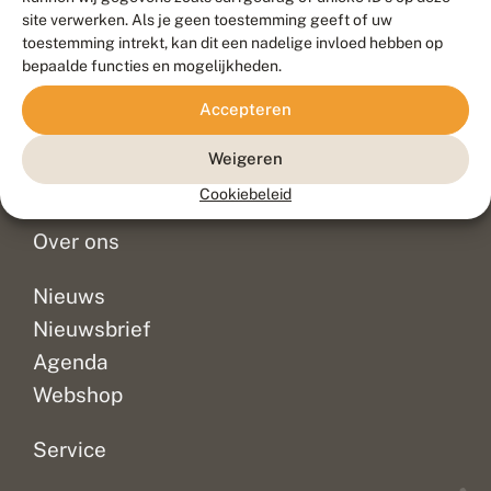
Duurzaam ontwikkeld door
Go2People
, ontworpen door
site verwerken. Als je geen toestemming geeft of uw
Blue Field Agency
toestemming intrekt, kan dit een nadelige invloed hebben op
Privacy
bepaalde functies en mogelijkheden.
Contact
Disclaimer
Accepteren
Sitemap
Veelgestelde vragen
Waarnemingen
Weigeren
Doneer
Cookiebeleid
Over ons
Nieuws
Nieuwsbrief
Agenda
Webshop
Service