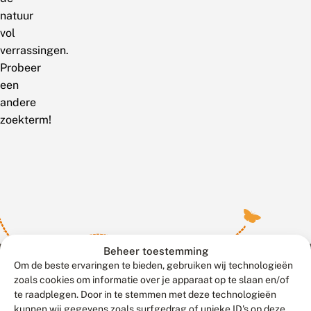
natuur
vol
verrassingen.
Probeer
een
andere
zoekterm!
Beheer toestemming
Om de beste ervaringen te bieden, gebruiken wij technologieën
zoals cookies om informatie over je apparaat op te slaan en/of
te raadplegen. Door in te stemmen met deze technologieën
Meld waarnemingen
© 2026 Vlinderstichting
kunnen wij gegevens zoals surfgedrag of unieke ID's op deze