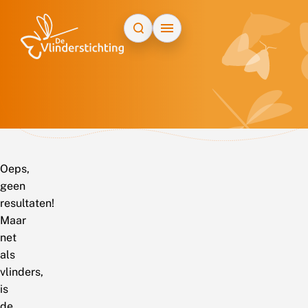
Doorgaan naar inhoud
Oeps,
geen
resultaten!
Maar
net
als
vlinders,
is
de