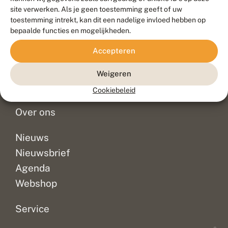
Duurzaam ontwikkeld door
Go2People
, ontworpen door
site verwerken. Als je geen toestemming geeft of uw
Blue Field Agency
toestemming intrekt, kan dit een nadelige invloed hebben op
Privacy
bepaalde functies en mogelijkheden.
Contact
Disclaimer
Accepteren
Sitemap
Veelgestelde vragen
Waarnemingen
Weigeren
Doneer
Cookiebeleid
Over ons
Nieuws
Nieuwsbrief
Agenda
Webshop
Service