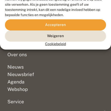
Duurzaam ontwikkeld door
Go2People
, ontworpen door
site verwerken. Als je geen toestemming geeft of uw
Blue Field Agency
toestemming intrekt, kan dit een nadelige invloed hebben op
Privacy
bepaalde functies en mogelijkheden.
Contact
Disclaimer
Accepteren
Sitemap
Veelgestelde vragen
Waarnemingen
Weigeren
Doneer
Cookiebeleid
Over ons
Nieuws
Nieuwsbrief
Agenda
Webshop
Service