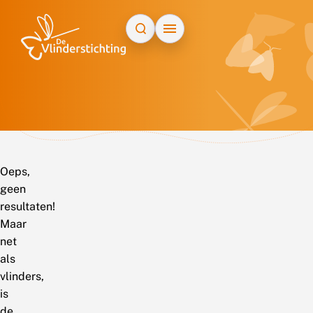
Doorgaan naar inhoud
Oeps,
geen
resultaten!
Maar
net
als
vlinders,
is
de