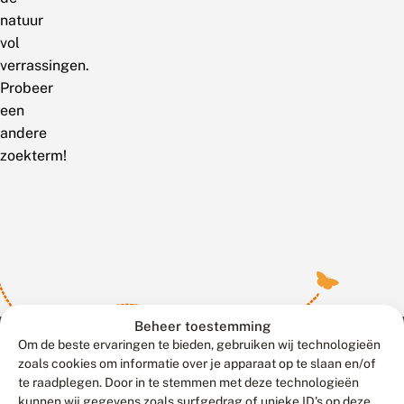
natuur
vol
verrassingen.
Probeer
een
andere
zoekterm!
Beheer toestemming
Om de beste ervaringen te bieden, gebruiken wij technologieën
zoals cookies om informatie over je apparaat op te slaan en/of
te raadplegen. Door in te stemmen met deze technologieën
Meld waarnemingen
© 2026 Vlinderstichting
kunnen wij gegevens zoals surfgedrag of unieke ID's op deze