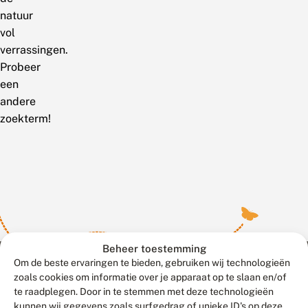
natuur
vol
verrassingen.
Probeer
een
andere
zoekterm!
Beheer toestemming
Om de beste ervaringen te bieden, gebruiken wij technologieën
zoals cookies om informatie over je apparaat op te slaan en/of
te raadplegen. Door in te stemmen met deze technologieën
Meld waarnemingen
© 2026 Vlinderstichting
kunnen wij gegevens zoals surfgedrag of unieke ID's op deze