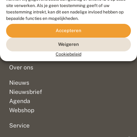
Duurzaam ontwikkeld door
Go2People
, ontworpen door
site verwerken. Als je geen toestemming geeft of uw
Blue Field Agency
toestemming intrekt, kan dit een nadelige invloed hebben op
Privacy
bepaalde functies en mogelijkheden.
Contact
Disclaimer
Accepteren
Sitemap
Veelgestelde vragen
Waarnemingen
Weigeren
Doneer
Cookiebeleid
Over ons
Nieuws
Nieuwsbrief
Agenda
Webshop
Service