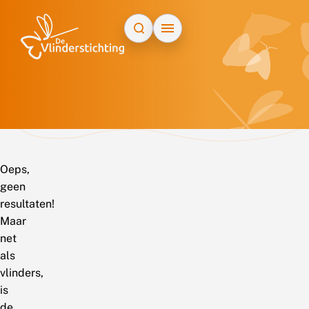
Doorgaan naar inhoud
Oeps,
geen
resultaten!
Maar
net
als
vlinders,
is
de