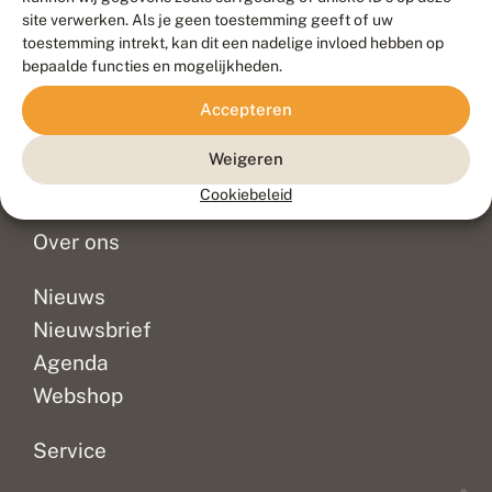
Duurzaam ontwikkeld door
Go2People
, ontworpen door
site verwerken. Als je geen toestemming geeft of uw
Blue Field Agency
toestemming intrekt, kan dit een nadelige invloed hebben op
Privacy
bepaalde functies en mogelijkheden.
Contact
Disclaimer
Accepteren
Sitemap
Veelgestelde vragen
Waarnemingen
Weigeren
Doneer
Cookiebeleid
Over ons
Nieuws
Nieuwsbrief
Agenda
Webshop
Service