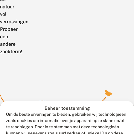
natuur
vol
verrassingen.
Probeer
een
andere
zoekterm!
Beheer toestemming
Om de beste ervaringen te bieden, gebruiken wij technologieën
zoals cookies om informatie over je apparaat op te slaan en/of
te raadplegen. Door in te stemmen met deze technologieën
Meld waarnemingen
© 2026 Vlinderstichting
kunnen wij gegevens zoals surfgedrag of unieke ID's op deze