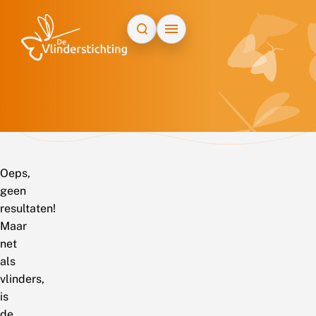
Doorgaan naar inhoud
Oeps,
geen
resultaten!
Maar
net
als
vlinders,
is
de