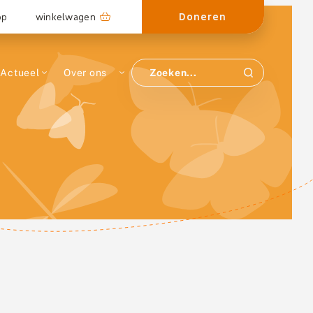
Doneren
op
winkelwagen
Actueel
Over ons