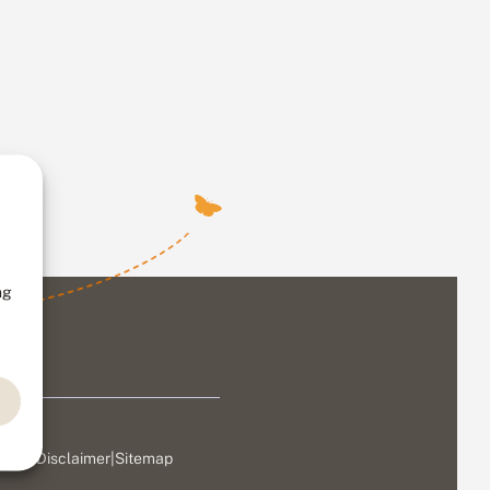
ng
ivacy
|
Disclaimer
|
Sitemap