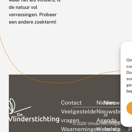
de natuur vol
verrassingen. Probeer
een andere zoekterm!
Om
co
Do
su
ge
be
Contact
Nieuws
Nieuwsbri
C
Veelgestelde
Nieuwsbrief
D
Je
vragen
Agenda
V
ontvangt
© 2026 Vlinderstichting
|
Duurza
Waarnemingen
Webshop
P
dan alle