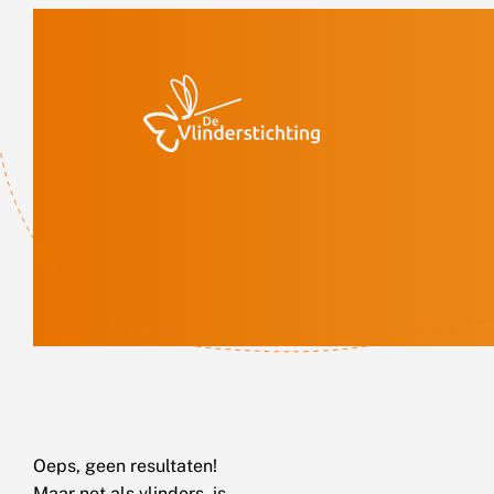
Doorgaan naar inhoud
Oeps, geen resultaten!
Maar net als vlinders, is