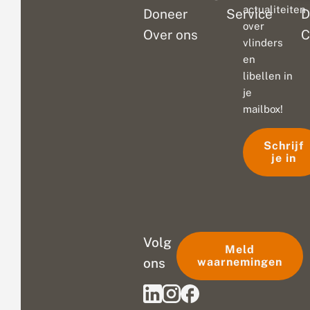
actualiteiten
Doneer
Service
D
over
Over ons
C
vlinders
en
libellen in
je
mailbox!
Schrijf
je in
Volg
Meld
ons
waarnemingen