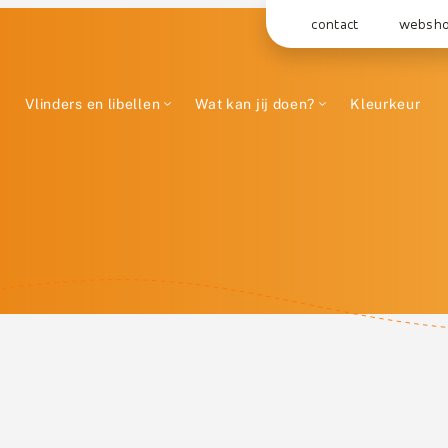
contact
websh
Vlinders en libellen
Wat kan jij doen?
Kleurkeur