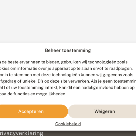
Beheer toestemming
 de beste ervaringen te bieden, gebruiken wij technologieën zoals
okies om informatie over je apparaat op te slaan en/of te raadplegen.
or in te stemmen met deze technologieën kunnen wij gegevens zoals
rfgedrag of unieke ID's op deze site verwerken. Als je geen toestemmi
eft of uw toestemming intrekt, kan dit een nadelige invloed hebben op
paalde functies en mogelijkheden.
ef
olofon
Accepteren
Weigeren
isclaimer
erantwoording
Cookiebeleid
am ontwikkeld door
Go2People
, ontworpen door
Blue Field Agency
|
Pr
rivacyverklaring