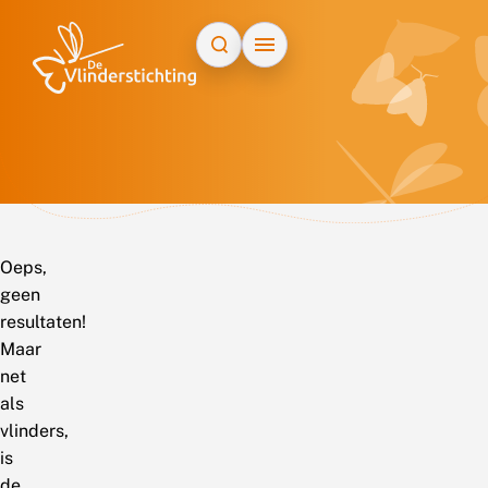
Doorgaan naar inhoud
Oeps,
geen
resultaten!
Maar
net
als
vlinders,
is
de