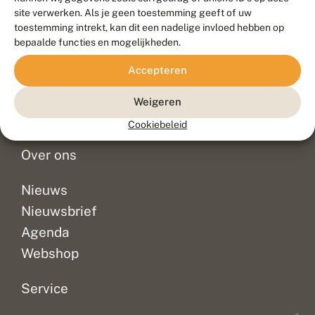
Duurzaam ontwikkeld door
Go2People
, ontworpen door
site verwerken. Als je geen toestemming geeft of uw
Blue Field Agency
toestemming intrekt, kan dit een nadelige invloed hebben op
Privacy
bepaalde functies en mogelijkheden.
Contact
Disclaimer
Accepteren
Sitemap
Veelgestelde vragen
Waarnemingen
Weigeren
Doneer
Cookiebeleid
Over ons
Nieuws
Nieuwsbrief
Agenda
Webshop
Service