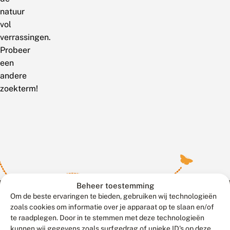
natuur
vol
verrassingen.
Probeer
een
andere
zoekterm!
Beheer toestemming
Om de beste ervaringen te bieden, gebruiken wij technologieën
zoals cookies om informatie over je apparaat op te slaan en/of
te raadplegen. Door in te stemmen met deze technologieën
Meld waarnemingen
© 2026 Vlinderstichting
kunnen wij gegevens zoals surfgedrag of unieke ID's op deze