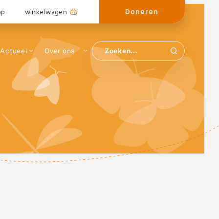
Doneren
op
winkelwagen
Actueel
Over ons