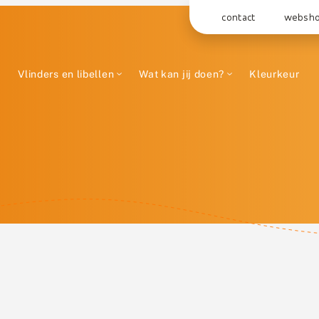
contact
websh
Vlinders en libellen
Wat kan jij doen?
Kleurkeur