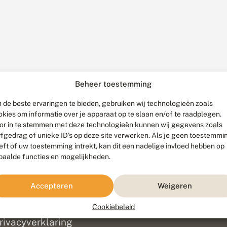
Beheer toestemming
 de beste ervaringen te bieden, gebruiken wij technologieën zoals
okies om informatie over je apparaat op te slaan en/of te raadplegen.
or in te stemmen met deze technologieën kunnen wij gegevens zoals
rfgedrag of unieke ID's op deze site verwerken. Als je geen toestemmi
eft of uw toestemming intrekt, kan dit een nadelige invloed hebben op
paalde functies en mogelijkheden.
ef
olofon
Accepteren
Weigeren
isclaimer
erantwoording
Cookiebeleid
am ontwikkeld door
Go2People
, ontworpen door
Blue Field Agency
|
Pr
rivacyverklaring