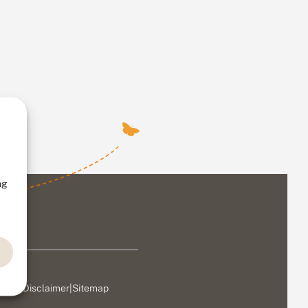
ng
ivacy
|
Disclaimer
|
Sitemap