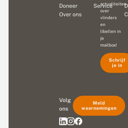
actualiteiten
Doneer
Service
D
over
Over ons
C
vlinders
en
libellen in
je
mailbox!
Schrijf
je in
Volg
Meld
ons
waarnemingen