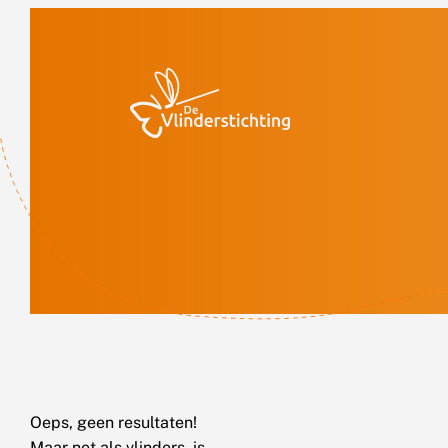
Doorgaan naar inhoud
Oeps, geen resultaten!
Maar net als vlinders, is