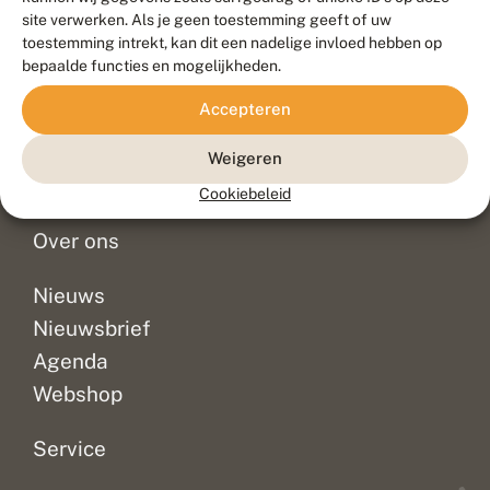
Duurzaam ontwikkeld door
Go2People
, ontworpen door
site verwerken. Als je geen toestemming geeft of uw
Blue Field Agency
toestemming intrekt, kan dit een nadelige invloed hebben op
Privacy
bepaalde functies en mogelijkheden.
Contact
Disclaimer
Accepteren
Sitemap
Veelgestelde vragen
Waarnemingen
Weigeren
Doneer
Cookiebeleid
Over ons
Nieuws
Nieuwsbrief
Agenda
Webshop
Service