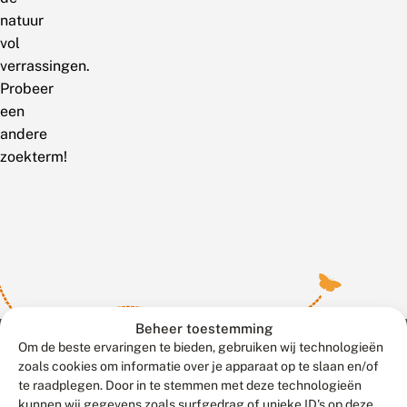
natuur
vol
verrassingen.
Probeer
een
andere
zoekterm!
Beheer toestemming
Om de beste ervaringen te bieden, gebruiken wij technologieën
zoals cookies om informatie over je apparaat op te slaan en/of
te raadplegen. Door in te stemmen met deze technologieën
Meld waarnemingen
© 2026 Vlinderstichting
kunnen wij gegevens zoals surfgedrag of unieke ID's op deze