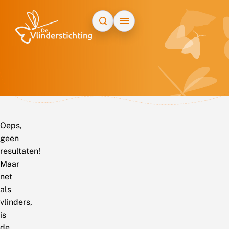
Doorgaan naar inhoud
Oeps,
geen
resultaten!
Maar
net
als
vlinders,
is
de