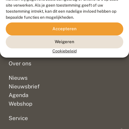
Duurzaam ontwikkeld door
Go2People
, ontworpen door
site verwerken. Als je geen toestemming geeft of uw
Blue Field Agency
toestemming intrekt, kan dit een nadelige invloed hebben op
Privacy
bepaalde functies en mogelijkheden.
Contact
Disclaimer
Accepteren
Sitemap
Veelgestelde vragen
Waarnemingen
Weigeren
Doneer
Cookiebeleid
Over ons
Nieuws
Nieuwsbrief
Agenda
Webshop
Service