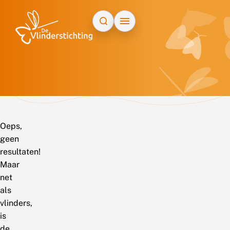
Doorgaan naar inhoud
Oeps,
geen
resultaten!
Maar
net
als
vlinders,
is
de