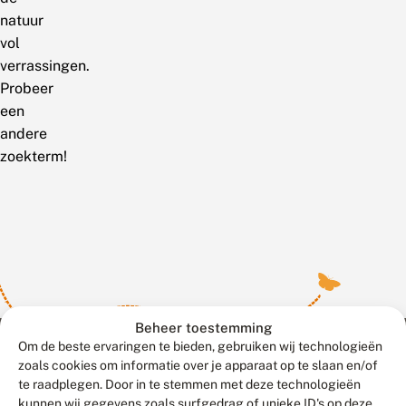
natuur
vol
verrassingen.
Probeer
een
andere
zoekterm!
Beheer toestemming
Om de beste ervaringen te bieden, gebruiken wij technologieën
zoals cookies om informatie over je apparaat op te slaan en/of
te raadplegen. Door in te stemmen met deze technologieën
Meld waarnemingen
© 2026 Vlinderstichting
kunnen wij gegevens zoals surfgedrag of unieke ID's op deze