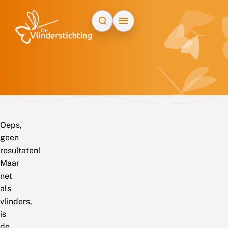
Doorgaan naar inhoud
Oeps,
geen
resultaten!
Maar
net
als
vlinders,
is
de