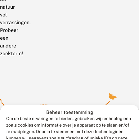
natuur
vol
verrassingen.
Probeer
een
andere
zoekterm!
Beheer toestemming
Om de beste ervaringen te bieden, gebruiken wij technologieën
zoals cookies om informatie over je apparaat op te slaan en/of
te raadplegen. Door in te stemmen met deze technologieën
Meld waarnemingen
© 2026 Vlinderstichting
kunnen wij gegevens zoals surfgedrag of unieke ID's op deze