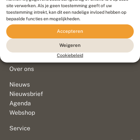
Duurzaam ontwikkeld door
Go2People
, ontworpen door
site verwerken. Als je geen toestemming geeft of uw
Blue Field Agency
toestemming intrekt, kan dit een nadelige invloed hebben op
Privacy
bepaalde functies en mogelijkheden.
Contact
Disclaimer
Accepteren
Sitemap
Veelgestelde vragen
Waarnemingen
Weigeren
Doneer
Cookiebeleid
Over ons
Nieuws
Nieuwsbrief
Agenda
Webshop
Service