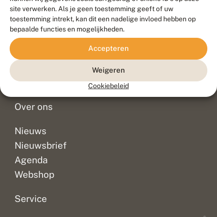
Duurzaam ontwikkeld door
Go2People
, ontworpen door
site verwerken. Als je geen toestemming geeft of uw
Blue Field Agency
toestemming intrekt, kan dit een nadelige invloed hebben op
Privacy
bepaalde functies en mogelijkheden.
Contact
Disclaimer
Accepteren
Sitemap
Veelgestelde vragen
Waarnemingen
Weigeren
Doneer
Cookiebeleid
Over ons
Nieuws
Nieuwsbrief
Agenda
Webshop
Service