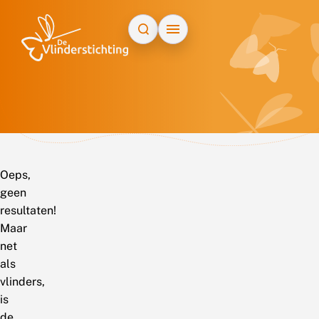
Doorgaan naar inhoud
Oeps,
geen
resultaten!
Maar
net
als
vlinders,
is
de