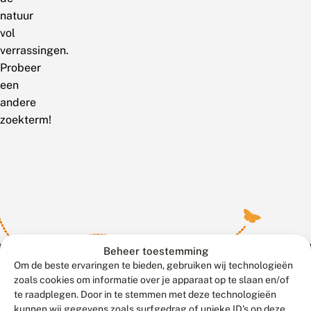
natuur
vol
verrassingen.
Probeer
een
andere
zoekterm!
Beheer toestemming
Om de beste ervaringen te bieden, gebruiken wij technologieën
zoals cookies om informatie over je apparaat op te slaan en/of
te raadplegen. Door in te stemmen met deze technologieën
Meld waarnemingen
© 2026 Vlinderstichting
kunnen wij gegevens zoals surfgedrag of unieke ID's op deze