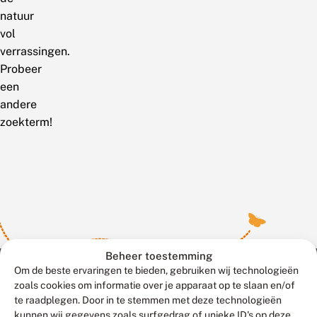
natuur
vol
verrassingen.
Probeer
een
andere
zoekterm!
Beheer toestemming
Om de beste ervaringen te bieden, gebruiken wij technologieën
zoals cookies om informatie over je apparaat op te slaan en/of
te raadplegen. Door in te stemmen met deze technologieën
Meld waarnemingen
© 2026 Vlinderstichting
kunnen wij gegevens zoals surfgedrag of unieke ID's op deze