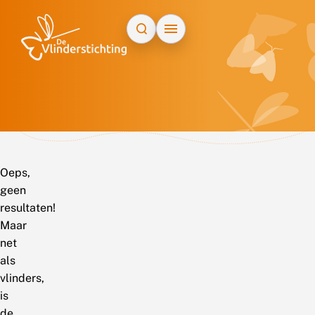
Doorgaan naar inhoud
Oeps,
geen
resultaten!
Maar
net
als
vlinders,
is
de