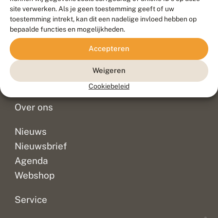
Duurzaam ontwikkeld door
Go2People
, ontworpen door
site verwerken. Als je geen toestemming geeft of uw
Blue Field Agency
toestemming intrekt, kan dit een nadelige invloed hebben op
Privacy
bepaalde functies en mogelijkheden.
Contact
Disclaimer
Accepteren
Sitemap
Veelgestelde vragen
Waarnemingen
Weigeren
Doneer
Cookiebeleid
Over ons
Nieuws
Nieuwsbrief
Agenda
Webshop
Service