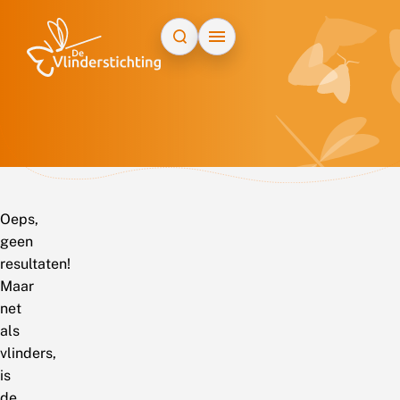
Doorgaan naar inhoud
Oeps,
geen
resultaten!
Maar
net
als
vlinders,
is
de