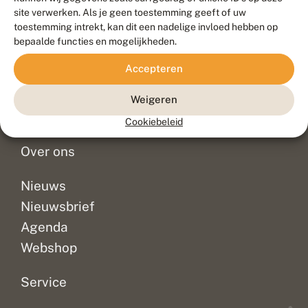
Duurzaam ontwikkeld door
Go2People
, ontworpen door
site verwerken. Als je geen toestemming geeft of uw
Blue Field Agency
toestemming intrekt, kan dit een nadelige invloed hebben op
Privacy
bepaalde functies en mogelijkheden.
Contact
Disclaimer
Accepteren
Sitemap
Veelgestelde vragen
Waarnemingen
Weigeren
Doneer
Cookiebeleid
Over ons
Nieuws
Nieuwsbrief
Agenda
Webshop
Service