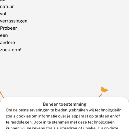
natuur
vol
verrassingen.
Probeer
een
andere
zoekterm!
Beheer toestemming
Om de beste ervaringen te bieden, gebruiken wij technologieën
zoals cookies om informatie over je apparaat op te slaan en/of
te raadplegen. Door in te stemmen met deze technologieën
Meld waarnemingen
© 2026 Vlinderstichting
kunnen wij gegevens zoals surfgedrag of unieke ID's op deze