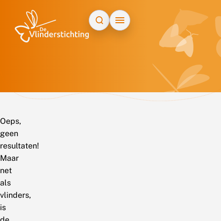
Doorgaan naar inhoud
Oeps,
geen
resultaten!
Maar
net
als
vlinders,
is
de