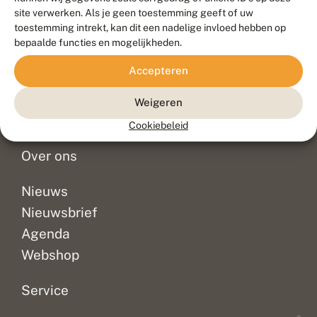
Duurzaam ontwikkeld door
Go2People
, ontworpen door
site verwerken. Als je geen toestemming geeft of uw
Blue Field Agency
toestemming intrekt, kan dit een nadelige invloed hebben op
Privacy
bepaalde functies en mogelijkheden.
Contact
Disclaimer
Accepteren
Sitemap
Veelgestelde vragen
Waarnemingen
Weigeren
Doneer
Cookiebeleid
Over ons
Nieuws
Nieuwsbrief
Agenda
Webshop
Service