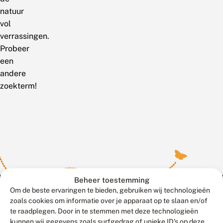
natuur
vol
verrassingen.
Probeer
een
andere
zoekterm!
Beheer toestemming
Om de beste ervaringen te bieden, gebruiken wij technologieën
zoals cookies om informatie over je apparaat op te slaan en/of
te raadplegen. Door in te stemmen met deze technologieën
Meld waarnemingen
© 2026 Vlinderstichting
kunnen wij gegevens zoals surfgedrag of unieke ID's op deze