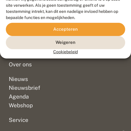
Duurzaam ontwikkeld door
Go2People
, ontworpen door
site verwerken. Als je geen toestemming geeft of uw
Blue Field Agency
toestemming intrekt, kan dit een nadelige invloed hebben op
Privacy
bepaalde functies en mogelijkheden.
Contact
Disclaimer
Accepteren
Sitemap
Veelgestelde vragen
Waarnemingen
Weigeren
Doneer
Cookiebeleid
Over ons
Nieuws
Nieuwsbrief
Agenda
Webshop
Service