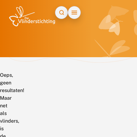
Doorgaan naar inhoud
Oeps,
geen
resultaten!
Maar
net
als
vlinders,
is
de