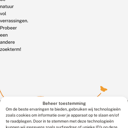
natuur
vol
verrassingen.
Probeer
een
andere
zoekterm!
Beheer toestemming
Om de beste ervaringen te bieden, gebruiken wij technologieën
zoals cookies om informatie over je apparaat op te slaan en/of
te raadplegen. Door in te stemmen met deze technologieën
Meld waarnemingen
© 2026 Vlinderstichting
kunnen wij gegevens zoals surfgedrag of unieke ID's op deze