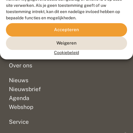
Duurzaam ontwikkeld door
Go2People
, ontworpen door
site verwerken. Als je geen toestemming geeft of uw
Blue Field Agency
toestemming intrekt, kan dit een nadelige invloed hebben op
Privacy
bepaalde functies en mogelijkheden.
Contact
Disclaimer
Accepteren
Sitemap
Veelgestelde vragen
Waarnemingen
Weigeren
Doneer
Cookiebeleid
Over ons
Nieuws
Nieuwsbrief
Agenda
Webshop
Service