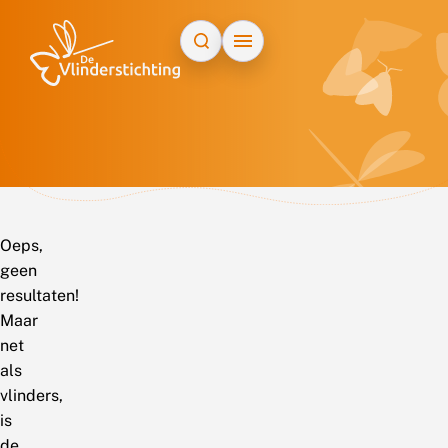
Doorgaan naar inhoud
Oeps,
geen
resultaten!
Maar
net
als
vlinders,
is
de