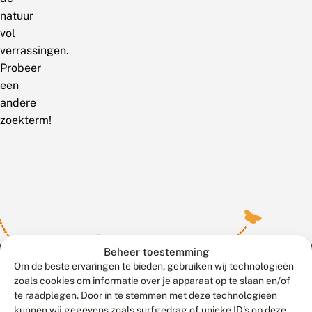
natuur
vol
verrassingen.
Probeer
een
andere
zoekterm!
Beheer toestemming
Om de beste ervaringen te bieden, gebruiken wij technologieën
zoals cookies om informatie over je apparaat op te slaan en/of
te raadplegen. Door in te stemmen met deze technologieën
Meld waarnemingen
© 2026 Vlinderstichting
kunnen wij gegevens zoals surfgedrag of unieke ID's op deze