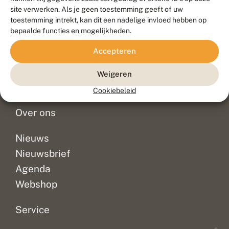
Duurzaam ontwikkeld door
Go2People
, ontworpen door
site verwerken. Als je geen toestemming geeft of uw
Blue Field Agency
toestemming intrekt, kan dit een nadelige invloed hebben op
Privacy
bepaalde functies en mogelijkheden.
Contact
Disclaimer
Accepteren
Sitemap
Veelgestelde vragen
Waarnemingen
Weigeren
Doneer
Cookiebeleid
Over ons
Nieuws
Nieuwsbrief
Agenda
Webshop
Service