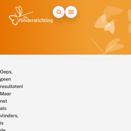
Doorgaan naar inhoud
Oeps,
geen
resultaten!
Maar
net
als
vlinders,
is
de