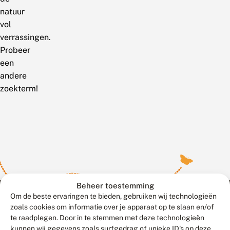
natuur
vol
verrassingen.
Probeer
een
andere
zoekterm!
Beheer toestemming
Om de beste ervaringen te bieden, gebruiken wij technologieën
zoals cookies om informatie over je apparaat op te slaan en/of
te raadplegen. Door in te stemmen met deze technologieën
Meld waarnemingen
© 2026 Vlinderstichting
kunnen wij gegevens zoals surfgedrag of unieke ID's op deze