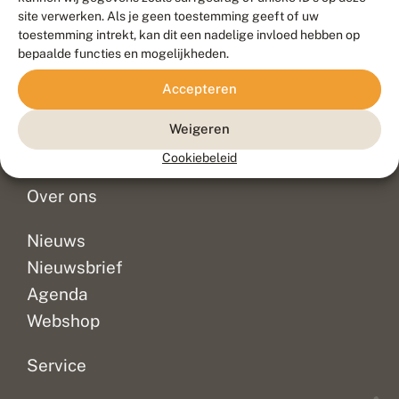
Duurzaam ontwikkeld door
Go2People
, ontworpen door
site verwerken. Als je geen toestemming geeft of uw
Blue Field Agency
toestemming intrekt, kan dit een nadelige invloed hebben op
Privacy
bepaalde functies en mogelijkheden.
Contact
Disclaimer
Accepteren
Sitemap
Veelgestelde vragen
Waarnemingen
Weigeren
Doneer
Cookiebeleid
Over ons
Nieuws
Nieuwsbrief
Agenda
Webshop
Service