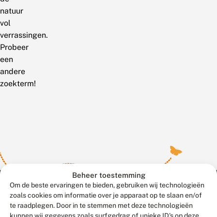
natuur
vol
verrassingen.
Probeer
een
andere
zoekterm!
Beheer toestemming
Om de beste ervaringen te bieden, gebruiken wij technologieën
zoals cookies om informatie over je apparaat op te slaan en/of
te raadplegen. Door in te stemmen met deze technologieën
Meld waarnemingen
© 2026 Vlinderstichting
kunnen wij gegevens zoals surfgedrag of unieke ID's op deze