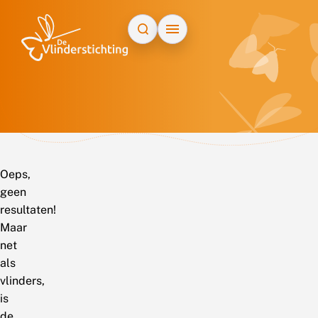
Doorgaan naar inhoud
Oeps,
geen
resultaten!
Maar
net
als
vlinders,
is
de