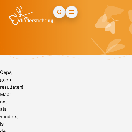
Doorgaan naar inhoud
Oeps,
geen
resultaten!
Maar
net
als
vlinders,
is
de