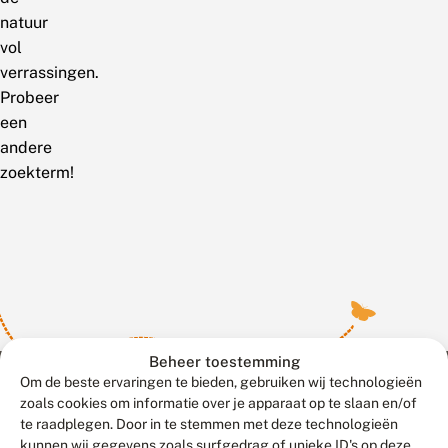
natuur
vol
verrassingen.
Probeer
een
andere
zoekterm!
Beheer toestemming
Om de beste ervaringen te bieden, gebruiken wij technologieën
zoals cookies om informatie over je apparaat op te slaan en/of
te raadplegen. Door in te stemmen met deze technologieën
Meld waarnemingen
© 2026 Vlinderstichting
kunnen wij gegevens zoals surfgedrag of unieke ID's op deze