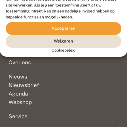
Duurzaam ontwikkeld door
Go2People
, ontworpen door
site verwerken. Als je geen toestemming geeft of uw
Blue Field Agency
toestemming intrekt, kan dit een nadelige invloed hebben op
Privacy
bepaalde functies en mogelijkheden.
Contact
Disclaimer
Accepteren
Sitemap
Veelgestelde vragen
Waarnemingen
Weigeren
Doneer
Cookiebeleid
Over ons
Nieuws
Nieuwsbrief
Agenda
Webshop
Service