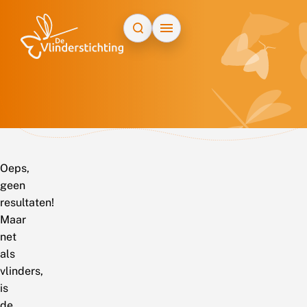
Doorgaan naar inhoud
Oeps,
geen
resultaten!
Maar
net
als
vlinders,
is
de