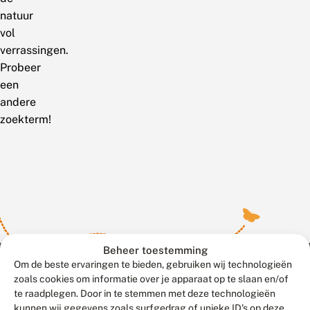
natuur
vol
verrassingen.
Probeer
een
andere
zoekterm!
Beheer toestemming
Om de beste ervaringen te bieden, gebruiken wij technologieën
zoals cookies om informatie over je apparaat op te slaan en/of
te raadplegen. Door in te stemmen met deze technologieën
Meld waarnemingen
© 2026 Vlinderstichting
kunnen wij gegevens zoals surfgedrag of unieke ID's op deze