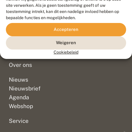
Duurzaam ontwikkeld door
Go2People
, ontworpen door
site verwerken. Als je geen toestemming geeft of uw
Blue Field Agency
toestemming intrekt, kan dit een nadelige invloed hebben op
Privacy
bepaalde functies en mogelijkheden.
Contact
Disclaimer
Accepteren
Sitemap
Veelgestelde vragen
Waarnemingen
Weigeren
Doneer
Cookiebeleid
Over ons
Nieuws
Nieuwsbrief
Agenda
Webshop
Service