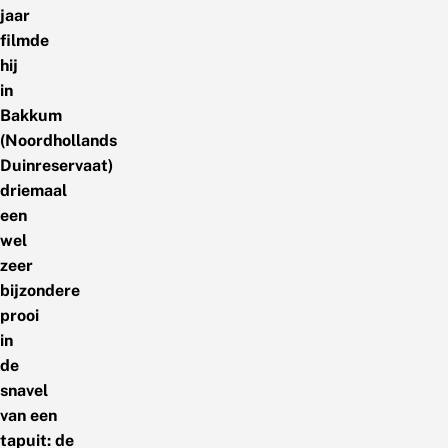
jaar
filmde
hij
in
Bakkum
(Noordhollands
Duinreservaat)
driemaal
een
wel
zeer
bijzondere
prooi
in
de
snavel
van een
tapuit: de