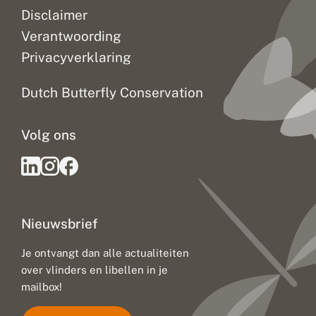
t
Disclaimer
k
l
Verantwoording
i
Privacyverklaring
m
a
a
Dutch Butterfly Conservation
t
v
e
Volg ons
r
a
n
d
e
r
i
Nieuwsbrief
n
g
:
Je ontvangt dan alle actualiteiten
u
over vlinders en libellen in je
i
t
mailbox!
d
a