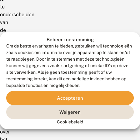
te
onderscheiden
van
de
veel
Beheer toestemming
algemenere
Om de beste ervaringen te bieden, gebruiken wij technologieën
zoals cookies om informatie over je apparaat op te slaan en/of
hoornaarvlinder.
te raadplegen. Door in te stemmen met deze technologieën
De
kunnen wij gegevens zoals surfgedrag of unieke ID's op deze
gekraagde
site verwerken. Als je geen toestemming geeft of uw
wespvlinder
toestemming intrekt, kan dit een nadelige invloed hebben op
is
bepaalde functies en mogelijkheden.
zeer
Accepteren
zeldzame
soort,
Weigeren
waarvan
Cookiebeleid
verspreid
over
het