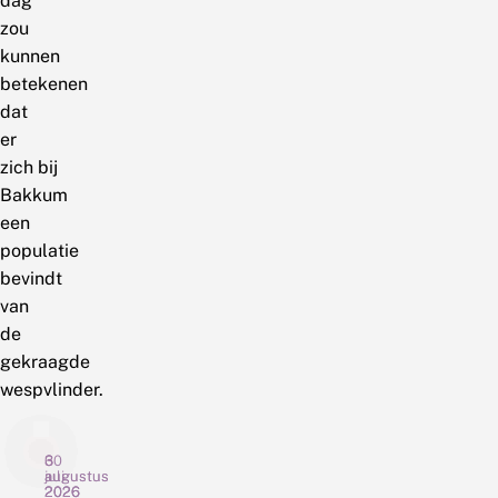
dag
zou
kunnen
betekenen
dat
er
zich bij
Bakkum
een
populatie
bevindt
van
de
gekraagde
wespvlinder.
6
3
30
augustus
augustus
juli
2026
2026
2026