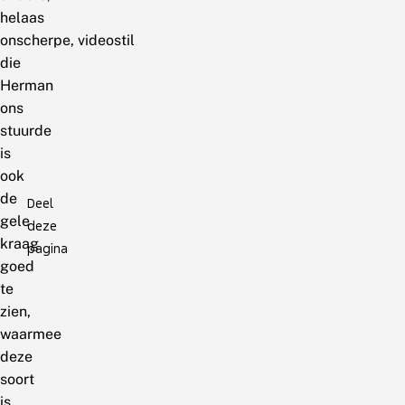
helaas
onscherpe, videostil
die
Herman
ons
stuurde
is
ook
de
Deel
gele
deze
kraag
pagina
goed
te
zien,
waarmee
deze
soort
is