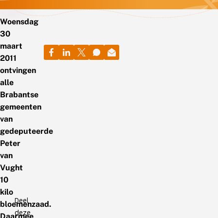
Woensdag
30
maart
2011
ontvingen
alle
Brabantse
gemeenten
van
gedeputeerde
Peter
van
Vught
10
kilo
Deel
bloemenzaad.
deze
Daarmee