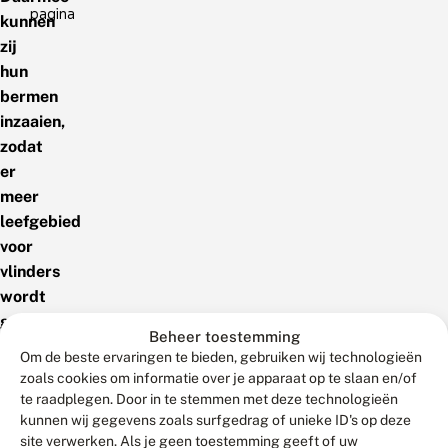
pagina
kunnen
zij
hun
bermen
inzaaien,
zodat
er
meer
leefgebied
voor
vlinders
wordt
gecreëerd.
Beheer toestemming
Om de beste ervaringen te bieden, gebruiken wij technologieën
zoals cookies om informatie over je apparaat op te slaan en/of
23
18
28
te raadplegen. Door in te stemmen met deze technologieën
juni
juni
mei
2026
2026
2026
kunnen wij gegevens zoals surfgedrag of unieke ID's op deze
site verwerken. Als je geen toestemming geeft of uw
U
T
M