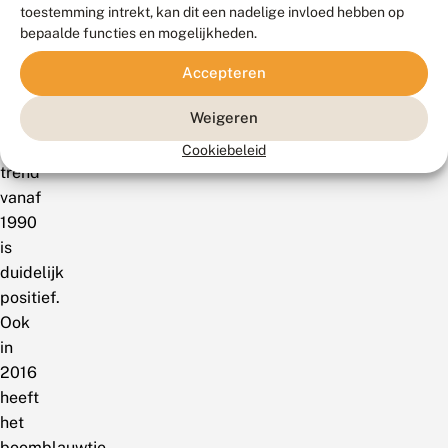
toestemming intrekt, kan dit een nadelige invloed hebben op
van
bepaalde functies en mogelijkheden.
jaar
tot
Accepteren
jaar,
Weigeren
maar
de
Cookiebeleid
trend
vanaf
1990
is
duidelijk
positief.
Ook
in
2016
heeft
het
boomblauwtje