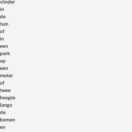
vlinder
in
de
tuin
of
in
een
park
op
een
meter
of
twee
hoogte
langs
de
bomen
en