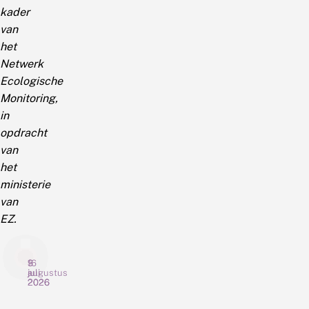
kader
van
het
Netwerk
Ecologische
Monitoring,
in
opdracht
van
het
ministerie
van
EZ.
3
16
9
augustus
juli
juli
2026
2026
2026
N
P
N