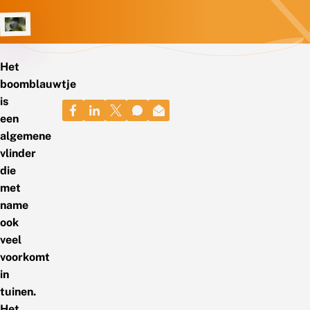
Het
boomblauwtje
is
een
algemene
vlinder
die
met
name
ook
veel
voorkomt
in
tuinen.
Het