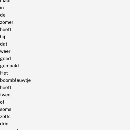
maar
in
de
zomer
heeft
hij
dat
weer
goed
gemaakt.
Het
boomblauwtje
heeft
twee
of
soms
zelfs
drie