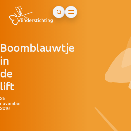
Doorgaan naar inhoud
Boomblauwtje
in
de
lift
25
november
2016