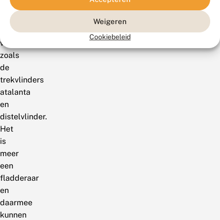
is
geen
Weigeren
goede
Cookiebeleid
vlieger
zoals
de
trekvlinders
atalanta
en
distelvlinder.
Het
is
meer
een
fladderaar
en
daarmee
kunnen