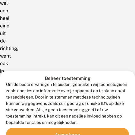
wel
een
heel
eind
uit
de
richting,
want
ook
in
Vlaanderen
Beheer toestemming
Om de beste ervaringen te bieden, gebruiken wij technologieën
komt
zoals cookies om informatie over je apparaat op te slaan en/of
het
te raadplegen. Door in te stemmen met deze technologieën
boswitje
kunnen wij gegevens zoals surfgedrag of unieke ID's op deze
niet
site verwerken. Als je geen toestemming geeft of uw
voor.
toestemming intrekt, kan dit een nadelige invloed hebben op
bepaalde functies en mogelijkheden.
Het
boswitje
Accepteren