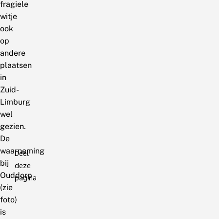
fragiele
witje
ook
op
andere
plaatsen
in
Zuid-
Limburg
wel
gezien.
De
waarneming
Deel
bij
deze
Ouddorp
pagina
(zie
foto)
is