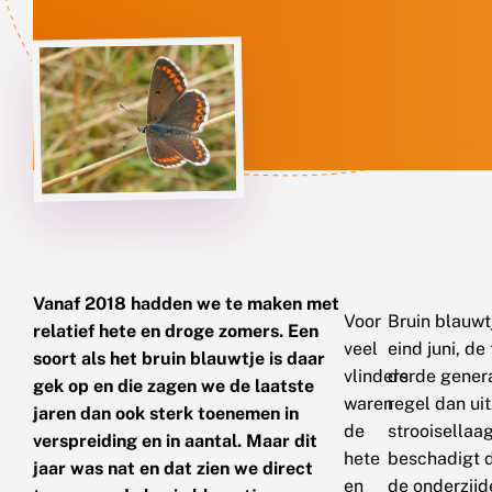
Vanaf 2018 hadden we te maken met
Voor
Bruin blauwt
relatief hete en droge zomers. Een
veel
eind juni, d
soort als het bruin blauwtje is daar
vlinders
derde genera
gek op en die zagen we de laatste
waren
regel dan ui
jaren dan ook sterk toenemen in
de
strooisellaa
verspreiding en in aantal. Maar dit
hete
beschadigt d
jaar was nat en dat zien we direct
en
de onderzijde