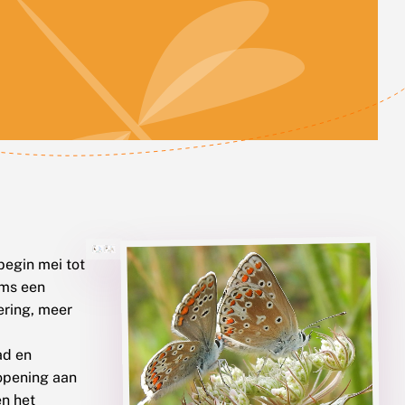
begin mei tot
oms een
ering, meer
ad en
opening aan
en het