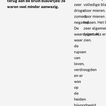
terug aan de bruin blauwtjes: ze
zeer
volledige b
waren veel minder aanwezig.
droge
door mieren.
zomers
door mieren z
negatief.
rupsen. Het 
De
zeer algemen
waardplanten,
tegen. Als e
waar
zien.
de
rupsen
van
leven,
verdroogden
en er
was
op
de
heiden
bijvoorbeeld