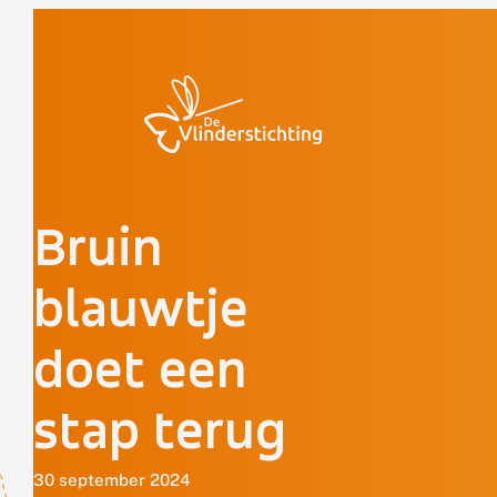
Doorgaan naar inhoud
Bruin
blauwtje
doet een
stap terug
30 september 2024