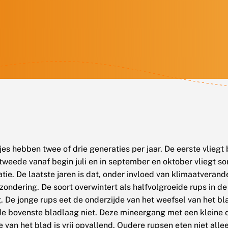
jes hebben twee of drie generaties per jaar. De eerste vliegt 
e tweede vanaf begin juli en in september en oktober vliegt s
tie. De laatste jaren is dat, onder invloed van klimaatverand
tzondering. De soort overwintert als halfvolgroeide rups in de
g. De jonge rups eet de onderzijde van het weefsel van het bl
e bovenste bladlaag niet. Deze mineergang met een kleine 
 van het blad is vrij opvallend. Oudere rupsen eten niet alle