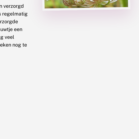
n verzorgd
ps regelmatig
verzorgde
auwtje een
ig veel
weken nog te