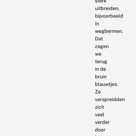
sterk
uitbreiden,
bijvoorbeeld
in
wegbermen.
Dat
zagen
we
terug
in de
bruin
blauwtjes.
Ze
verspreidden
zich
veel
verder
door