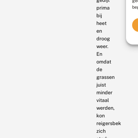
gedijt
ge
be
prima
bij
heet
en
droog
weer.
En
omdat
de
grassen
juist
minder
vitaal
werden,
kon
reigersbek
zich