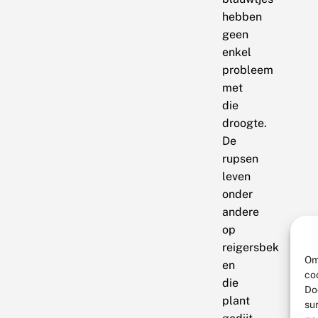
hebben
geen
enkel
probleem
met
die
droogte.
De
rupsen
leven
onder
andere
op
reigersbek
Om
en
co
die
Do
plant
su