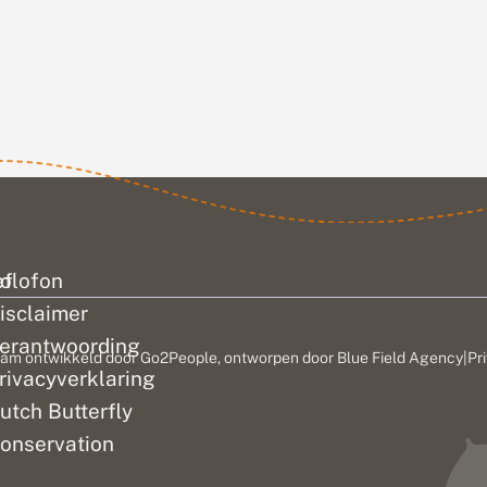
ef
olofon
isclaimer
erantwoording
am ontwikkeld door
Go2People
, ontworpen door
Blue Field Agency
|
Pr
rivacyverklaring
utch Butterfly
onservation