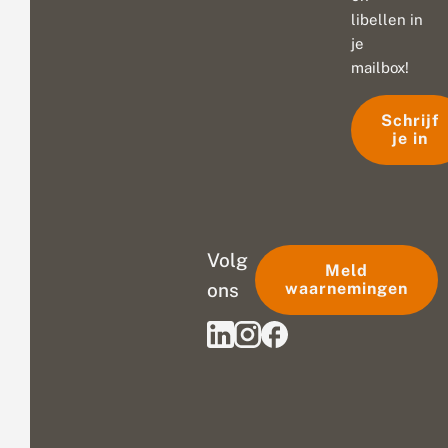
libellen in
je
mailbox!
Schrijf
je in
Volg
Meld
ons
waarnemingen