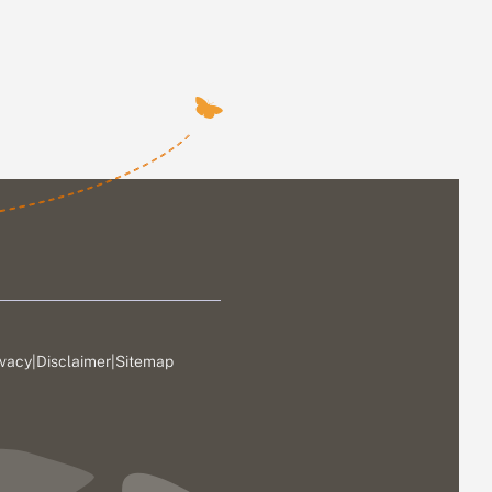
ivacy
|
Disclaimer
|
Sitemap