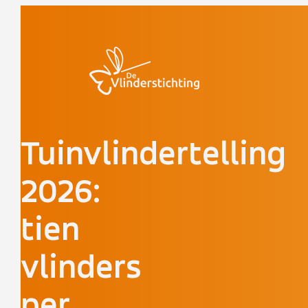
Doorgaan naar inhoud
Tuinvlindertelling
2026:
tien
vlinders
per