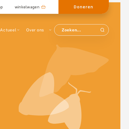
Doneren
op
winkelwagen
Actueel
Over ons