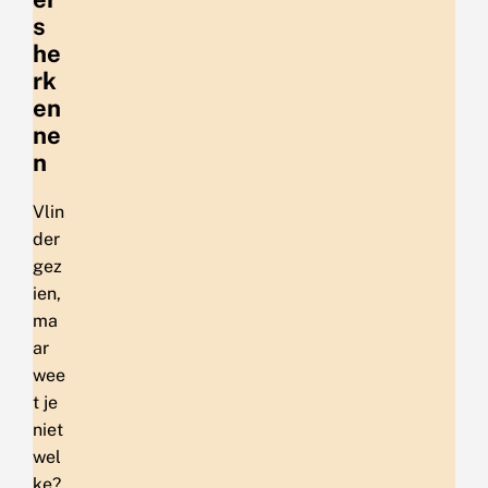
s
he
rk
en
ne
n
Vlin
der
gez
ien,
ma
ar
wee
t je
niet
wel
ke?