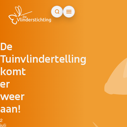
Doorgaan naar inhoud
De
Tuinvlindertelling
komt
er
weer
aan!
2
juli