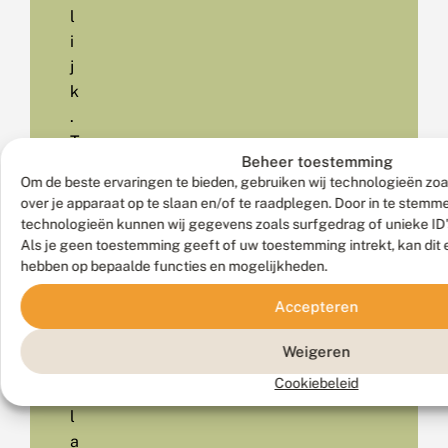
l
i
j
k
.
T
Beheer toestemming
i
Om de beste ervaringen te bieden, gebruiken wij technologieën zoa
e
over je apparaat op te slaan en/of te raadplegen. Door in te stem
n
technologieën kunnen wij gegevens zoals surfgedrag of unieke ID'
m
Als je geen toestemming geeft of uw toestemming intrekt, kan dit 
i
hebben op bepaalde functies en mogelijkheden.
n
Accepteren
u
t
Weigeren
e
Cookiebeleid
n
l
a