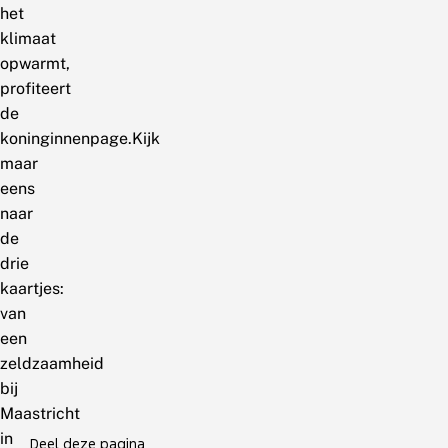
het
klimaat
opwarmt,
profiteert
de
koninginnenpage.Kijk
maar
eens
naar
de
drie
kaartjes:
van
een
zeldzaamheid
bij
Maastricht
in
Deel deze pagina