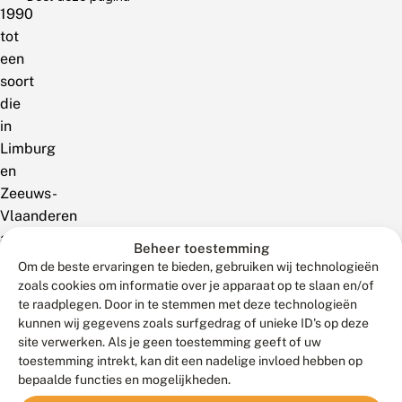
1990
tot
een
soort
die
in
Limburg
en
Zeeuws-
Vlaanderen
al
Beheer toestemming
goed
Om de beste ervaringen te bieden, gebruiken wij technologieën
te
zoals cookies om informatie over je apparaat op te slaan en/of
vinden
te raadplegen. Door in te stemmen met deze technologieën
kunnen wij gegevens zoals surfgedrag of unieke ID's op deze
was
site verwerken. Als je geen toestemming geeft of uw
in
toestemming intrekt, kan dit een nadelige invloed hebben op
2000
bepaalde functies en mogelijkheden.
tot