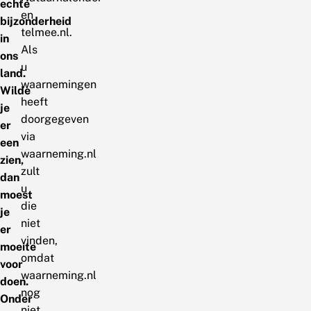
echte
en
bijzonderheid
telmee.nl.
in
Als
ons
u
land.
waarnemingen
Wilde
heeft
je
doorgegeven
er
via
een
waarneming.nl
zien,
zult
dan
u
moest
die
je
niet
er
vinden,
moeite
omdat
voor
waarneming.nl
doen.
nog
Onder
niet