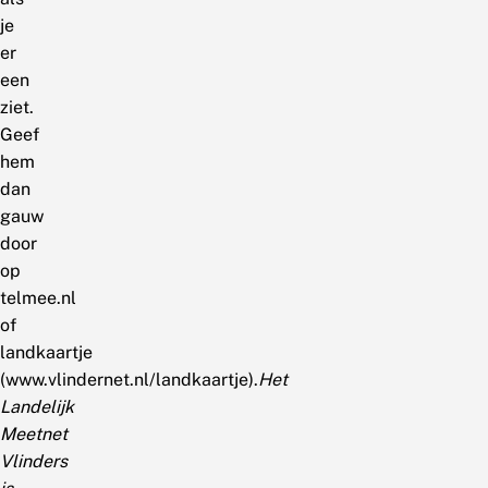
je
er
een
ziet.
Geef
hem
dan
gauw
door
op
telmee.nl
of
landkaartje
(www.vlindernet.nl/landkaartje).
Het
Landelijk
Meetnet
Vlinders