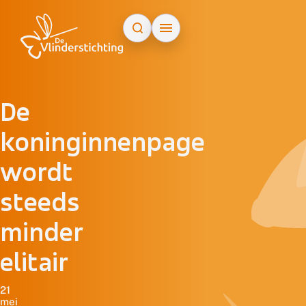
Doorgaan naar inhoud
De
koninginnenpage
wordt
steeds
minder
elitair
21
mei