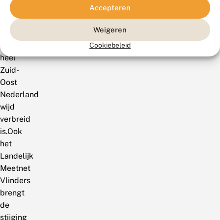
Accepteren
een
vlinders
Weigeren
die
in
Cookiebeleid
heel
Zuid-
Oost
Nederland
wijd
verbreid
is.Ook
het
Landelijk
Meetnet
Vlinders
brengt
de
stijging