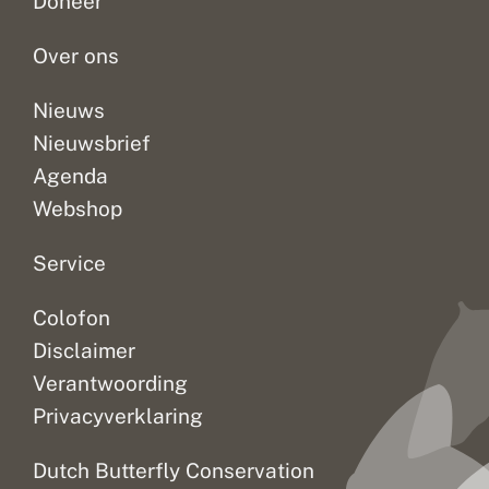
Doneer
a
a
afgelopen
2003
Vlinderstichting.
t
n
tijd...
niet...
Zo’n...
o
d
Over ons
p
u
i
Nieuws
t
Nieuwsbrief
v
l
Agenda
i
e
Webshop
g
e
n
Service
Colofon
Disclaimer
Verantwoording
Privacyverklaring
Dutch Butterfly Conservation