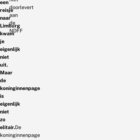
een
doorlevert
reisje
aan
naar
de
Limburg
NDFF
kwam
je
eigenlijk
niet
uit.
Maar
de
koninginnenpage
is
eigenlijk
niet
zo
elitair.
De
koninginnenpage