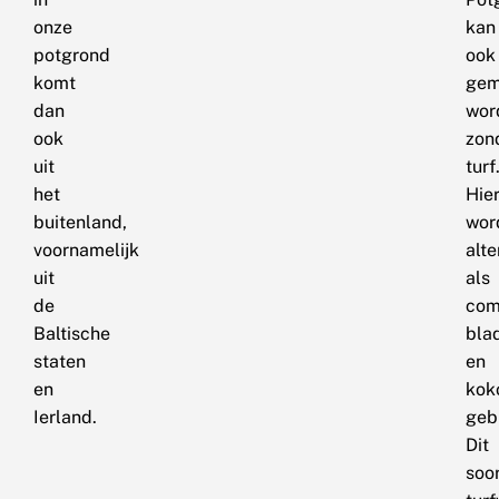
onze
kan
potgrond
ook
komt
gem
dan
wor
ook
zon
uit
turf
het
Hier
buitenland,
wor
voornamelijk
alte
uit
als
de
com
Baltische
bla
staten
en
en
kok
Ierland.
gebr
Dit
soo