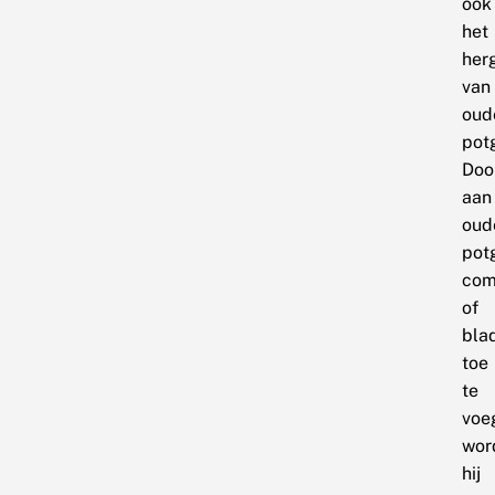
ook
het
her
van
oud
pot
Doo
aan
oud
pot
com
of
bla
toe
te
voe
wor
hij