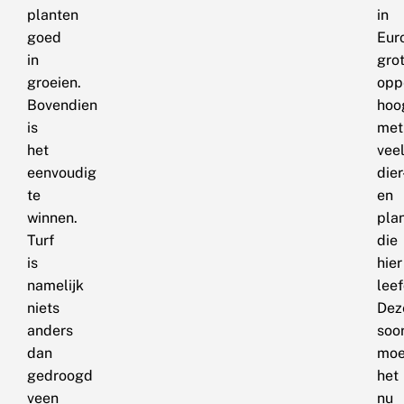
planten
in
goed
Eur
in
gro
groeien.
opp
Bovendien
hoo
is
met
het
vee
eenvoudig
dier
te
en
winnen.
pla
Turf
die
is
hier
namelijk
lee
niets
Dez
anders
soo
dan
moe
gedroogd
het
veen
nu