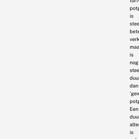
turf
pot
is
ste
bet
verk
maa
is
nog
ste
duu
dan
‘ge
pot
Een
duu
alte
is