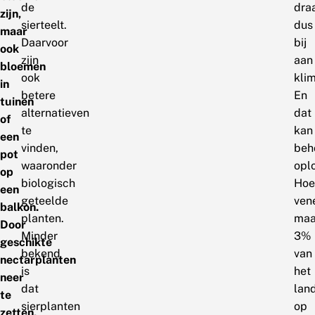
de
dra
zijn,
sierteelt.
dus
maar
Daarvoor
bij
ook
zijn
aan
bloemen
ook
kli
in
betere
En
tuinen
alternatieven
dat
of
te
kan
een
vinden,
beho
pot
waaronder
opl
op
biologisch
Hoe
een
geteelde
ven
balkon.
planten.
maa
Door
Minder
3%
geschikte
bekend
van
nectarplanten
is
het
neer
dat
lan
te
sierplanten
op
zetten,