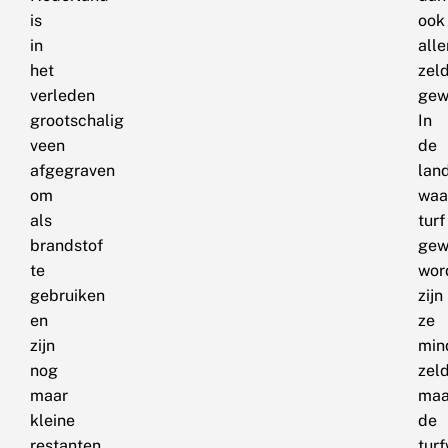
is
ook
in
all
het
zel
verleden
gew
grootschalig
In
veen
de
afgegraven
lan
om
waa
als
turf
brandstof
gew
te
wor
gebruiken
zijn
en
ze
zijn
min
nog
zel
maar
maa
kleine
de
restanten
tur