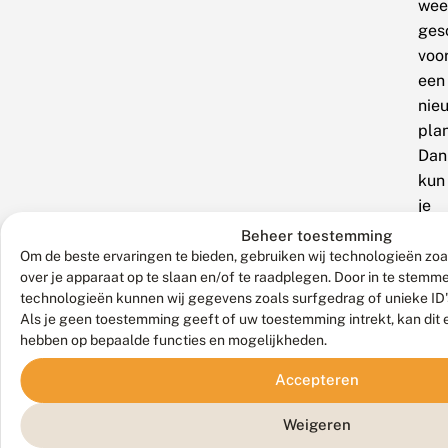
wee
ges
voo
een
nie
plan
Dan
kun
je
blo
Beheer toestemming
voo
Om de beste ervaringen te bieden, gebruiken wij technologieën zoa
over je apparaat op te slaan en/of te raadplegen. Door in te stem
de
technologieën kunnen wij gegevens zoals surfgedrag of unieke ID'
vlin
Als je geen toestemming geeft of uw toestemming intrekt, kan dit 
in
hebben op bepaalde functies en mogelijkheden.
de
Accepteren
tuin
heb
Weigeren
zon