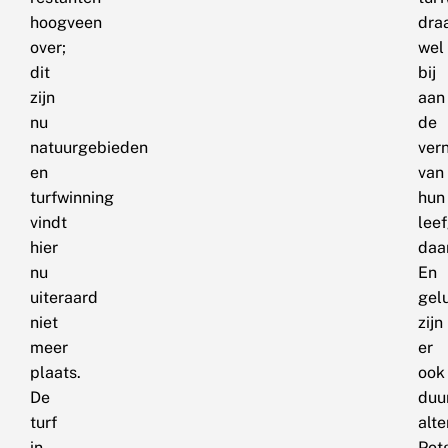
hoogveen
dra
over;
wel
dit
bij
zijn
aan
nu
de
natuurgebieden
vern
en
van
turfwinning
hun
vindt
lee
hier
daar
nu
En
uiteraard
gel
niet
zijn
meer
er
plaats.
ook
De
duu
turf
alte
in
Pot