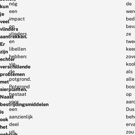
nóg
de
kun
een
wer
je
impact
bed
veel
op
bev
vlinders
vlinders
ze
aantrekken.
en
twe
Er
libellen
kee
zijn
hebben:
zov
echter
via
koo
verschillende
de
als
problemen
potgrond.
alle
met
Potgrond
bos
sierplanten.
bestaat
op
Naast
voor
aar
bestrijdingsmiddelen
een
Dus
is
aanzienlijk
beh
ook
deel
erv
het
uit
zou
gebruik