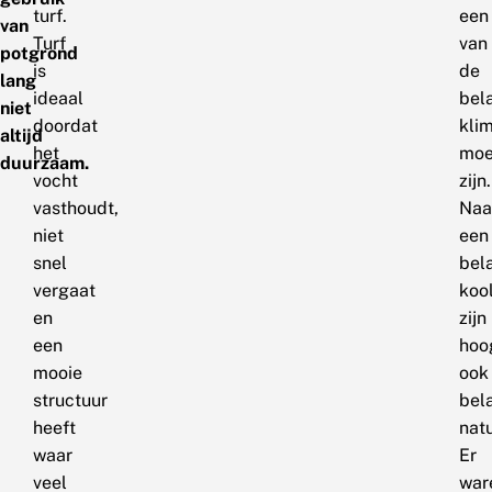
turf.
een
van
Turf
van
potgrond
is
de
lang
ideaal
bel
niet
doordat
kli
altijd
het
moe
duurzaam.
vocht
zijn.
vasthoudt,
Naa
niet
een
snel
bel
vergaat
koo
en
zijn
een
hoo
mooie
ook
structuur
bel
heeft
nat
waar
Er
veel
war