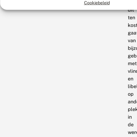
dat
Cookiebeleid
dit
ten
kos
gaa
van
bij
geb
met
vlin
en
libe
op
and
ple
in
de
wer