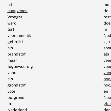
uit
met
hoogvenen
.
de
Vroeger
rest
werd
doe
turf
In
voornamelijk
Ned
gebruikt
zijn
als
soo
brandstof,
als
maar
vee
tegenwoordig
vee
vooral
vee
als
hoo
grondstof
hoo
voor
en
potgrond.
Noo
In
gla
Nederland
dan