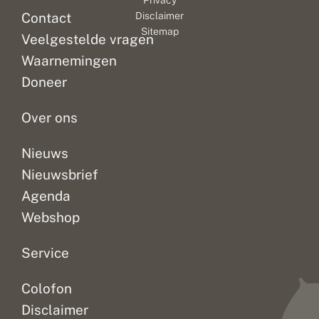
Privacy
d
op
Contact
Disclaimer
u
een
Sitemap
i
Veelgestelde vragen
locatie
l
in
Waarnemingen
o
het
n
Doneer
t
oosten
d
van...
e
Over ons
k
t
Nieuws
Nieuwsbrief
Agenda
Webshop
Service
Colofon
Disclaimer