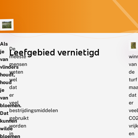
Als
De
Het
Leefgebied vernietigd
je
meeste
win
van
mensen
van
vlinders
weten
de
houdt,
wel
turf
houd
dat
maa
je
er
dat
van
veel
er
bloemen.
bestrijdingsmiddelen
vee
Dat
gebruikt
CO
kunnen
worden
vrij
wilde
in
en
bloemen