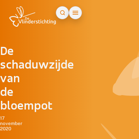
Doorgaan naar inhoud
De
schaduwzijde
van
de
bloempot
17
november
2020