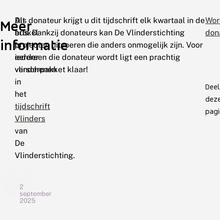
Dit
Als donateur krijgt u dit tijdschrift elk kwartaal in de
Wor
Meer
artikel
bus. Dankzij donateurs kan De Vlinderstichting
don
informatie
is
projecten uitvoeren die anders onmogelijk zijn. Voor
eerder
iedereen die donateur wordt ligt een prachtig
verschenen
vlinderpakket klaar!
in
Deel
het
dez
tijdschrift
pagi
Vlinders
van
De
Vlinderstichting.
2
september
2025
N