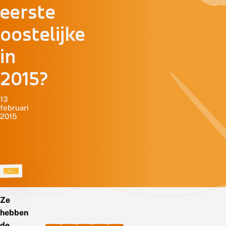
eerste
oostelijke
in
2015?
13
februari
2015
Ze
hebben
de