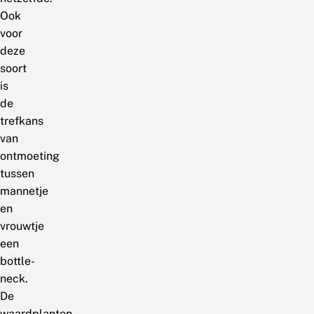
Ook
voor
deze
soort
is
de
trefkans
van
ontmoeting
tussen
mannetje
en
vrouwtje
een
bottle-
neck.
De
waardplanten