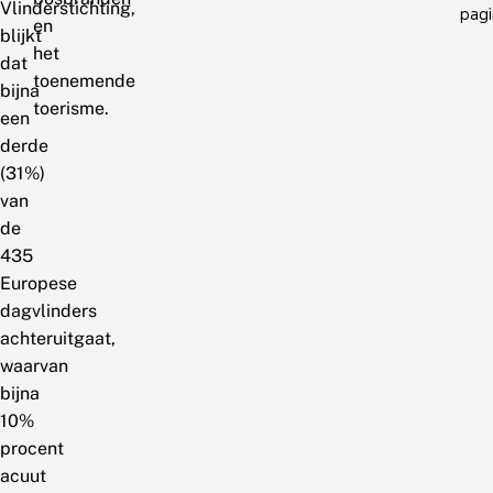
Vlinderstichting,
pagi
en
blijkt
het
dat
toenemende
bijna
toerisme.
een
derde
(31%)
van
de
435
Europese
dagvlinders
achteruitgaat,
waarvan
bijna
10%
procent
acuut