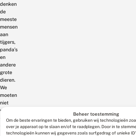
denken
de
meeste
mensen
aan
tijgers,
panda’s
en
andere
grote
dieren.
We
moeten
niet
vergeten
Beheer toestemming
dat
Om de beste ervaringen te bieden, gebruiken wij technologieën zoa
de
over je apparaat op te slaan en/of te raadplegen. Door in te stem
kleine
technologieën kunnen wij gegevens zoals surfgedrag of unieke ID'