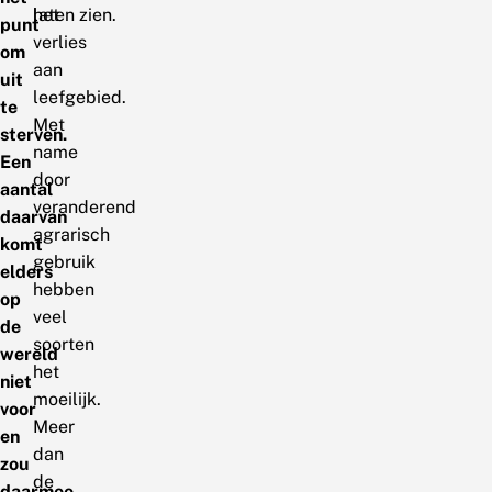
het
laten zien.
punt
verlies
om
aan
uit
leefgebied.
te
Met
sterven.
name
Een
door
aantal
veranderend
daarvan
agrarisch
komt
gebruik
elders
hebben
op
veel
de
soorten
wereld
het
niet
moeilijk.
voor
Meer
en
dan
zou
de
daarmee