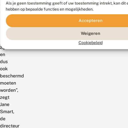
Als je geen toestemming geeft of uw toestemming intrekt, kan dit 
dieren
hebben op bepaalde functies en mogelijkheden.
op
deze
Accepteren
aarde
buitengewoon
Weigeren
belangrijk
Cookiebeleid
zijn
en
dus
ook
beschermd
moeten
worden”,
zegt
Jane
Smart,
de
directeur