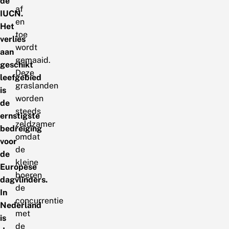
de
af
IUCN.
en
Het
toe
verlies
wordt
aan
gemaaid.
geschikt
Deze
leefgebied
graslanden
is
worden
de
steeds
ernstigste
zeldzamer
bedreiging
omdat
voor
de
de
kleine
Europese
boeren
dagvlinders.
de
In
concurrentie
Nederland
met
is
de