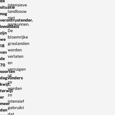
de
intensieve
situatie
landbouw
nog
niet
verontrustender.
aankunnen.
Inmiddels
De
zijn
bloemrijke
we
graslanden
18
worden
van
verlaten
de
en
70
verruigen
soorten
of
dagvlinders
ze
kwijt,
worden
terwijl
zo
er
intensief
meer
gebruikt
dan
dat