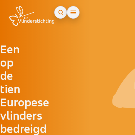
Doorgaan naar inhoud
Een
op
de
tien
Europese
vlinders
bedreigd