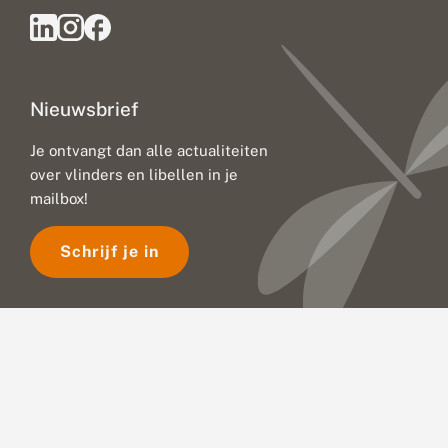
a
n
d
e
r
i
Nieuwsbrief
n
g
:
Je ontvangt dan alle actualiteiten
u
over vlinders en libellen in je
i
t
mailbox!
d
a
Schrijf je in
g
i
n
g
e
n
v
o
o
r
n