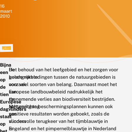
16
maart
2010
Bijna
De
Het behoud van het leefgebied en het zorgen voor
een
belangrijkste
goede verbindingen tussen de natuurgebieden is
op
oorzaak
voor veel soorten van belang. Daarnaast moet het
de
van
Europese landbouwbeleid nadrukkelijk het
tien
de
toenemende verlies aan biodiversiteit bestrijden.
Europese
achteruitgang
Met gerichte beschermingsplannen kunnen ook
dagvlinders
van
positieve resultaten worden geboekt, zoals de
staat
vlinders
succesvolle terugkeer van het tijmblauwtje in
op
is
Engeland en het pimpernelblauwtje in Nederland
het