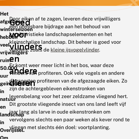
Het
Door eiken af te zagen, leveren deze vrijwilligers
Goed
afgelopen
een onmisbare bijdrage aan het behoud van
winterseizoen
voor
karakteristieke landschapselementen en het
hebben
kleinschalige landschap. Dit beheer is goed voor
vlinders
veel
vlinders, zoals de
kleine ijsvogelvlinder
.
vrijwilligers
en
ruim
Er komt weer meer licht in het bos, waar deze
50.000
andere
vlinders van profiteren. Ook vele vogels en andere
uur
dieren
diersoorten profiteren van de afgezaagde eiken. Zo
geïnvesteerd
zijn de achtergebleven eikenstronken van
in
levensbelang voor het zeer zeldzame vliegend hert.
natuur
Dit grootste vliegende insect van ons land leeft vijf
en
jaar lang als larve in oude eikenstronken om
landschap
vervolgens slechts een paar weken als kever rond te
in
vliegen met slechts één doel: voortplanting.
Overijssel.
Om