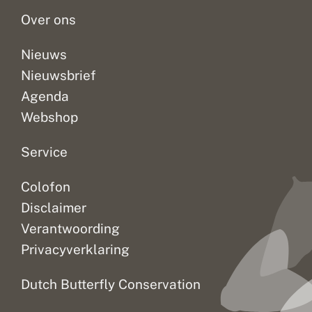
r
d
i
betekent...
zoek...
stikstof...
b
e
-
Over ons
o
r
e
s
s
d
e
i
Nieuws
n
t
Nieuwsbrief
l
i
i
e
Agenda
b
e
Webshop
l
l
e
Service
n
Colofon
Disclaimer
Verantwoording
Privacyverklaring
Dutch Butterfly Conservation