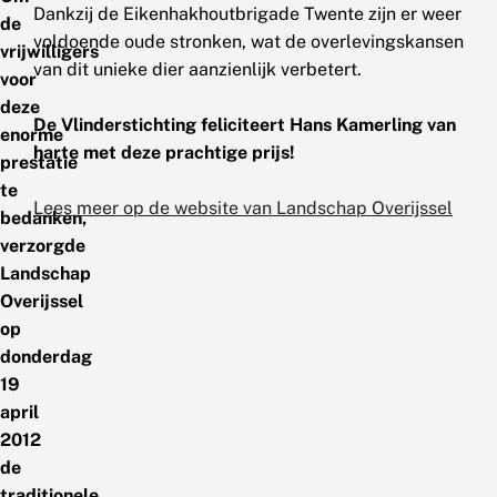
Dankzij de Eikenhakhoutbrigade Twente zijn er weer
de
voldoende oude stronken, wat de overlevingskansen
vrijwilligers
van dit unieke dier aanzienlijk verbetert.
voor
deze
De Vlinderstichting feliciteert Hans Kamerling van
enorme
harte met deze prachtige prijs!
prestatie
te
Lees meer op de website van Landschap Overijssel
bedanken,
verzorgde
Landschap
Overijssel
op
donderdag
19
april
2012
de
traditionele