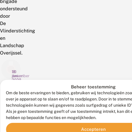
brigade
ondersteund
door
De
Vlinderstichting
en
Landschap
Overijssel.
18
12
30
juni
december
januari
2026
2023
2023
Beheer toestemming
T
K
V
Om de beste ervaringen te bieden, gebruiken wij technologieën zoa
e
a
r
over je apparaat op te slaan en/of te raadplegen. Door in te stem
l
n
i
m
j
j
technologieën kunnen wij gegevens zoals surfgedrag of unieke ID'
e
Het
e
Donderdag
w
Gaat
Als je geen toestemming geeft of uw toestemming intrekt, kan dit 
Ook
e
r
i
Kuinderbos
7
de
Bekijk
hebben op bepaalde functies en mogelijkheden.
i
s
l
al het
in
december
vlinderstand
n
v
l
nieuws
interessant
Accepteren
de
was
in
h
a
i