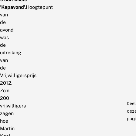
‘Kapavond’.
Hoogtepunt
van
de
avond
was
de
uitreiking
van
de
Vrijwilligersprijs
2012.
Zo’n
200
Deel
vrijwilligers
dez
zagen
pagi
hoe
Martin