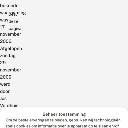
bekende
waarneming
Deel
was
deze
17
pagina
november
2006.
Afgelopen
zondag
29
november
2009
werd
door
Jos
Veldhuis
nog
Beheer toestemming
een
Om de beste ervaringen te bieden, gebruiken wij technologieën
zoals cookies om informatie over je apparaat op te slaan en/of
vlinder