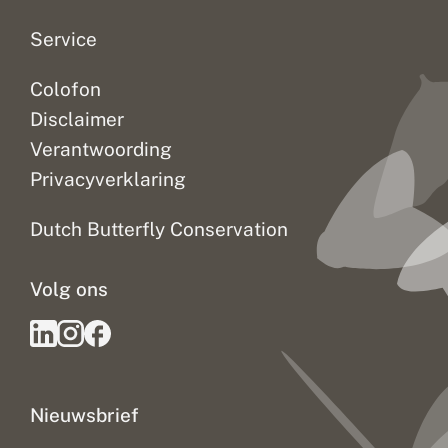
s
o
o
Service
r
t
Colofon
e
n
Disclaimer
Verantwoording
Privacyverklaring
Dutch Butterfly Conservation
Volg ons
Nieuwsbrief