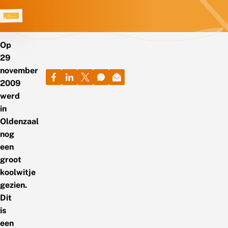
Op
29
november
2009
werd
in
Oldenzaal
nog
een
groot
koolwitje
gezien.
Dit
is
een