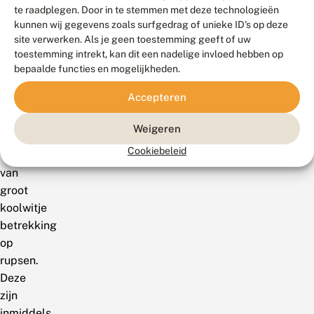
te raadplegen. Door in te stemmen met deze technologieën
gezien
kunnen wij gegevens zoals surfgedrag of unieke ID's op deze
in
site verwerken. Als je geen toestemming geeft of uw
Oldenzaal.
toestemming intrekt, kan dit een nadelige invloed hebben op
Eerder
bepaalde functies en mogelijkheden.
deze
Accepteren
maand
hadden
Weigeren
de
Cookiebeleid
waarnemingen
van
groot
koolwitje
betrekking
op
rupsen.
Deze
zijn
inmiddels