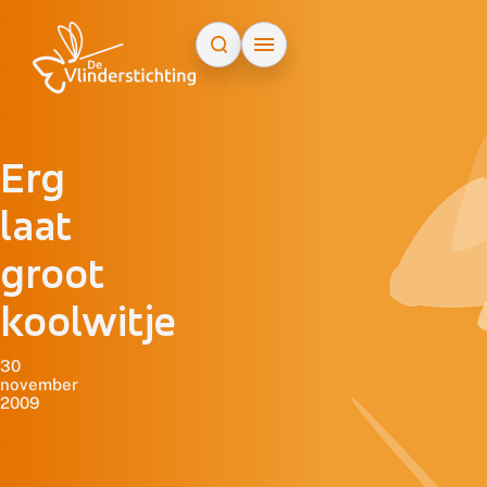
Doorgaan naar inhoud
Erg
laat
groot
koolwitje
30
november
2009