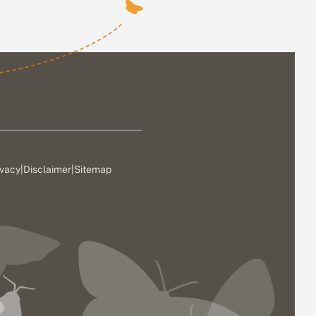
ivacy
|
Disclaimer
|
Sitemap