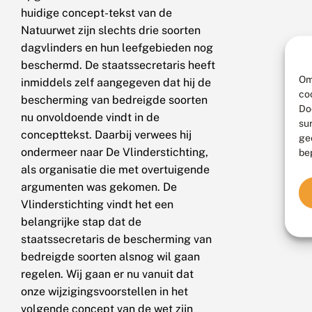
huidige concept-tekst van de
Natuurwet zijn slechts drie soorten
dagvlinders en hun leefgebieden nog
beschermd. De staatssecretaris heeft
Om
inmiddels zelf aangegeven dat hij de
co
bescherming van bedreigde soorten
Do
nu onvoldoende vindt in de
su
concepttekst. Daarbij verwees hij
ge
ondermeer naar De Vlinderstichting,
be
als organisatie die met overtuigende
argumenten was gekomen. De
Vlinderstichting vindt het een
belangrijke stap dat de
staatssecretaris de bescherming van
bedreigde soorten alsnog wil gaan
regelen. Wij gaan er nu vanuit dat
onze wijzigingsvoorstellen in het
volgende concept van de wet zijn