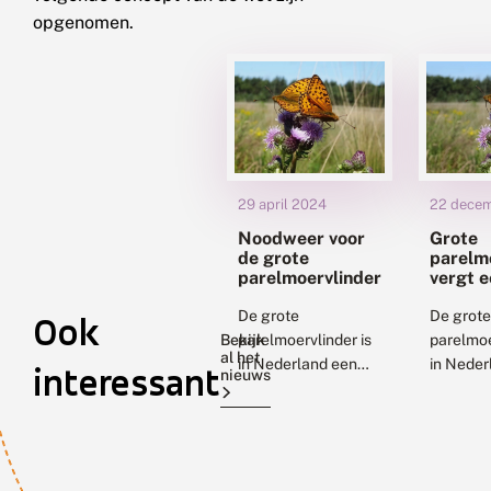
opgenomen.
29 april 2024
22 dece
Noodweer voor
Grote
de grote
parelm
parelmoervlinder
vergt 
blik op
De grote
duinher
De grote
Ook
Bekijk
parelmoervlinder is
parelmoe
al het
in Nederland een
in Neder
interessant
nieuws
ernstig bedreigde
ernstig 
dagvlinder. Het is
dagvlind
een kenmerkende
provinci
soort van een
Holland 
schrale, dus
Texel éé