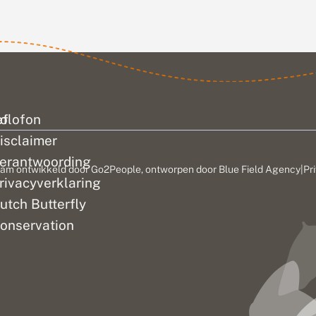
leven
sinds 1992.
ndse
Maar die
es. De
achteruitgang
is niet...
ef
olofon
isclaimer
erantwoording
am ontwikkeld door
Go2People
, ontworpen door
Blue Field Agency
|
Pr
rivacyverklaring
utch Butterfly
onservation