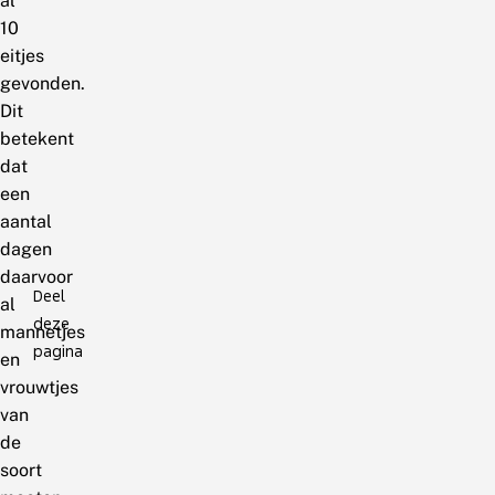
al
10
eitjes
gevonden.
Dit
betekent
dat
een
aantal
dagen
daarvoor
Deel
al
deze
mannetjes
pagina
en
vrouwtjes
van
de
soort