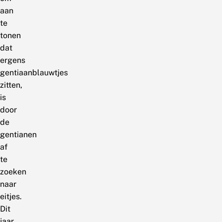
aan
te
tonen
dat
ergens
gentiaanblauwtjes
zitten,
is
door
de
gentianen
af
te
zoeken
naar
eitjes.
Dit
jaar