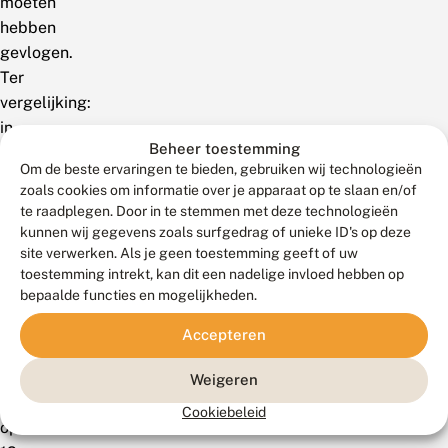
moeten
hebben
gevlogen.
Ter
vergelijking:
in
Beheer toestemming
2013
Om de beste ervaringen te bieden, gebruiken wij technologieën
werden
zoals cookies om informatie over je apparaat op te slaan en/of
de
te raadplegen. Door in te stemmen met deze technologieën
eerste
kunnen wij gegevens zoals surfgedrag of unieke ID's op deze
eitjes
site verwerken. Als je geen toestemming geeft of uw
toestemming intrekt, kan dit een nadelige invloed hebben op
op
bepaalde functies en mogelijkheden.
17
juli
Accepteren
gemeld,
in
Weigeren
2012
Cookiebeleid
op