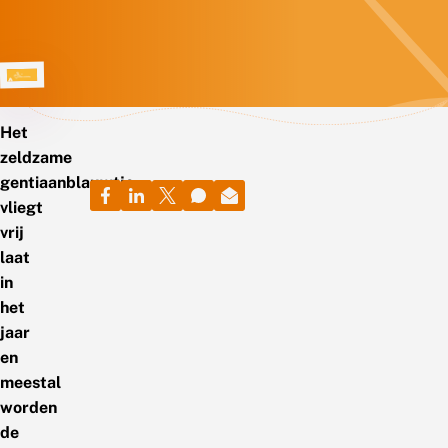
Het
zeldzame
gentiaanblauwtje
vliegt
vrij
laat
in
het
jaar
en
meestal
worden
de