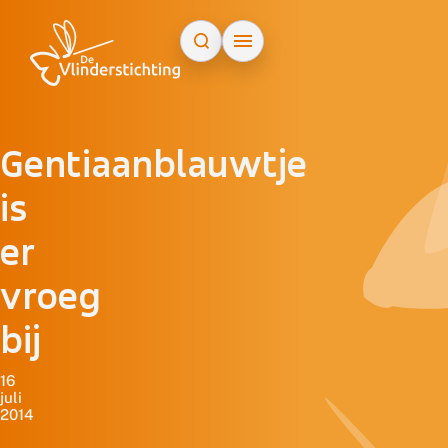
Doorgaan naar inhoud
Gentiaanblauwtje
is
er
vroeg
bij
16
juli
2014