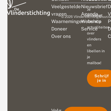
Veelgestelde
Nieuwsbrief
D
Je
vragen
Agenda
V
ontvangt
© 2026 Vlinderstichting
|
Duurza
Waarnemingen
Webshop
P
dan alle
actualiteiten
Doneer
Service
D
over
Over ons
C
vlinders
en
libellen in
je
mailbox!
Schrijf
je in
Volg