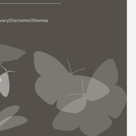
ivacy
|
Disclaimer
|
Sitemap