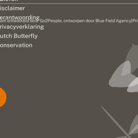
isclaimer
erantwoording
am ontwikkeld door
Go2People
, ontworpen door
Blue Field Agency
|
Pr
rivacyverklaring
utch Butterfly
onservation