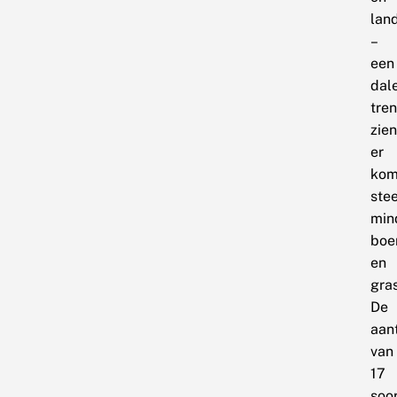
land
–
een
dal
tre
zien
er
kom
ste
min
boe
en
gra
De
aan
van
17
soo