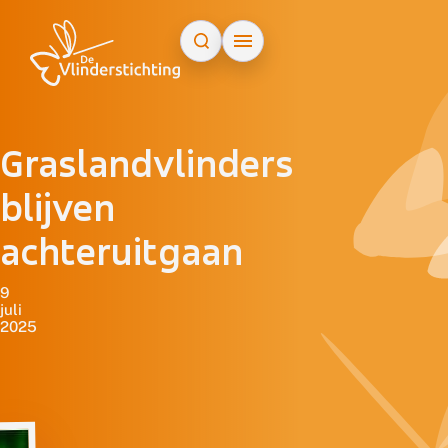
Doorgaan naar inhoud
Graslandvlinders
blijven
achteruitgaan
9
juli
2025