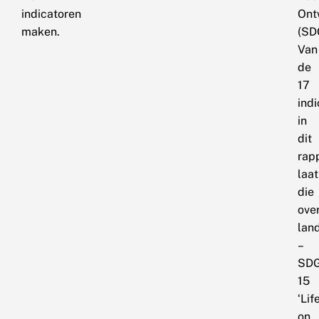
indicatoren
Ont
maken.
(SDG
Van
de
17
ind
in
dit
rap
laat
die
ove
lan
–
SD
15
‘Lif
on