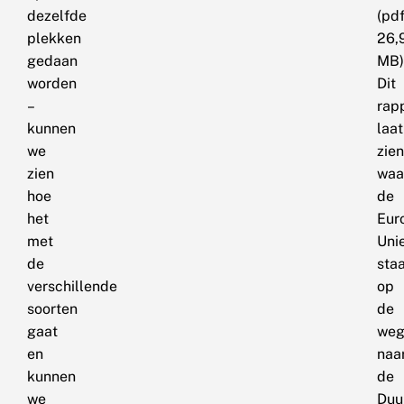
dezelfde
(pdf
plekken
26,
gedaan
MB)
worden
Dit
–
rap
kunnen
laat
we
zien
zien
waa
hoe
de
het
Eur
met
Uni
de
sta
verschillende
op
soorten
de
gaat
we
en
naa
kunnen
de
we
Duu