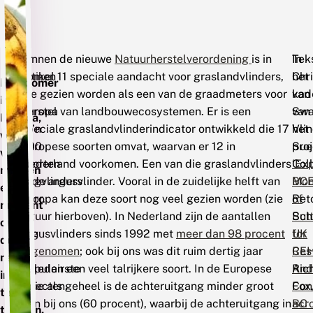
Het
Er
Binnen de nieuwe
Natuurherstelverordening
is in
In
Teks
is
komen
artikel 11 speciale aandacht voor graslandvlinders,
het
Chr
hoogzomer
in
die gezien worden als een van de graadmeters voor
kad
van
in
Europa
herstel van landbouwecosystemen. Er is een
van
Swa
Europa,
zo’n
speciale graslandvlinderindicator ontwikkeld die 17
het
Vlin
voor
500
Europese soorten omvat, waarvan er 12 in
pro
Sue
veel
soorten
Nederland voorkomen. Een van die graslandvlinders
‘Ex
Coll
mensen
dagvlinders
is de argusvlinder. Vooral in de zuidelijke helft van
Mon
BC
een
voor.
Europa kan deze soort nog veel gezien worden (zie
of
Ret
moment
Zij
figuur hierboven). In Nederland zijn de aantallen
Butt
Sch
om
zijn
argusvlinders sinds 1992 met
meer dan 98 procent
for
UK
de
de
afgenomen
; ook bij ons was dit ruim dertig jaar
Res
CE
natuur
populairste
geleden een veel talrijkere soort. In de Europese
And
Ric
in
insecten.
Unie als geheel is de achteruitgang minder groot
Con
Fox
te
Ze
dan bij ons (60 procent), waarbij de achteruitgang in
acr
BC
trekken.