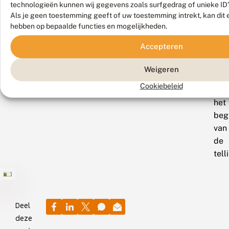
soo
technologieën kunnen wij gegevens zoals surfgedrag of unieke ID'
vlin
Als je geen toestemming geeft of uw toestemming intrekt, kan dit 
uit
hebben op bepaalde functies en mogelijkheden.
op
Accepteren
het
laa
Weigeren
niv
Cookiebeleid
sin
het
beg
van
de
tell
Deel
deze