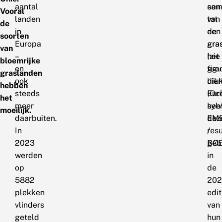
aantal
sam
een
Vooral
landen
tot
van
de
in
een
de
soorten
Europa
gra
gra
van
–
(zie
het
bloemrijke
en
figu
gro
graslanden
ook
hier
dik
hebben
steeds
Eur
(Oc
het
meer
hee
sylv
moeilijk.
daarbuiten.
dez
EM
In
resu
/
2023
geb
BC
werden
in
op
de
5882
202
plekken
edit
vlinders
van
geteld
hun