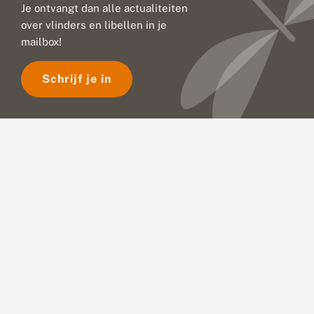
:
Je ontvangt dan alle actualiteiten
u
over vlinders en libellen in je
i
t
mailbox!
d
a
Schrijf je in
g
i
n
g
e
n
v
o
o
r
n
a
t
u
u
r
b
e
s