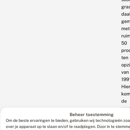
gra
daa
gem
met
rui
50
pro
ten
opz
van
199
Hie
kom
de
aan
Beheer toestemming
van
Om de beste ervaringen te bieden, gebruiken wij technologieën zoa
dez
over je apparaat op te slaan en/of te raadplegen. Door in te stem