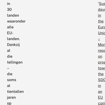
in
‘
Sus
30
dev
landen
in
waaronder
the
alle
Eur
EU-
Uni
landen.
–
Dankzij
Mon
al
rep
die
on
tellingen
pro
–
tow
die
the
soms
SD
al
in
tientallen
an
jaren
EU
op
con