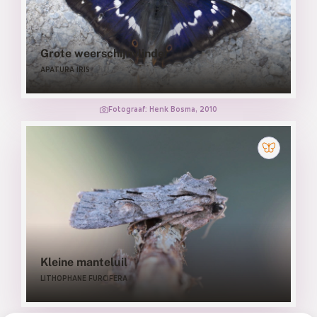
Grote weerschijnvlinder
APATURA IRIS
Fotograaf: Henk Bosma, 2010
Kleine manteluil
LITHOPHANE FURCIFERA