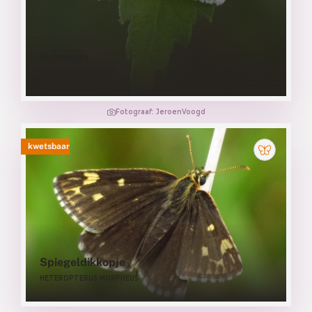
Schaapje
ACRONICTA LEPORINA
Fotograaf: JeroenVoogd
kwetsbaar
Spiegeldikkopje
HETEROPTERUS MORPHEUS