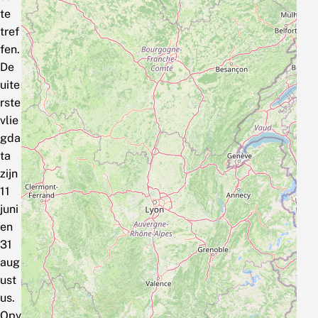
te
tref
fen.
De
uite
rste
vlie
gda
ta
zijn
11
juni
en
31
aug
ust
us.
Opv