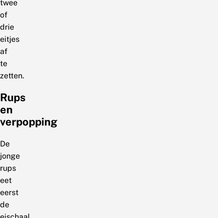
twee
of
drie
eitjes
af
te
zetten.
Rups
en
verpopping
De
jonge
rups
eet
eerst
de
eischaal