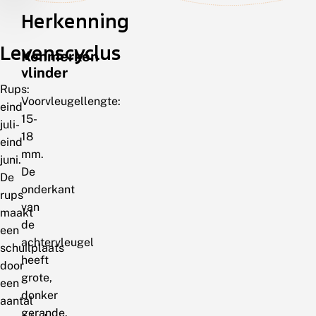
Herkenning
Levenscyclus
Kenmerken
vlinder
Rups:
Voorvleugellengte:
eind
15-
juli-
18
eind
mm.
juni.
De
De
onderkant
rups
van
maakt
de
een
achtervleugel
schuilplaats
heeft
door
grote,
een
donker
aantal
gerande,