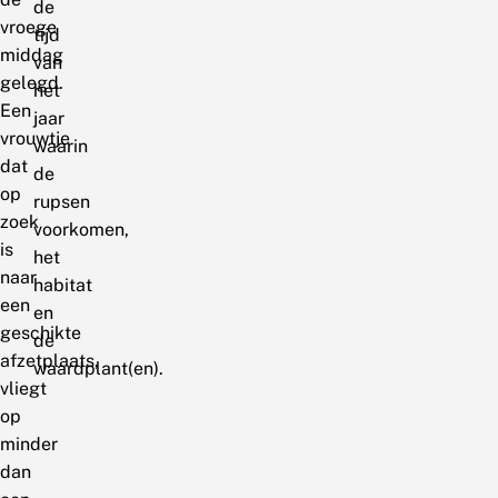
de
vroege
tijd
middag
van
gelegd.
het
Een
jaar
vrouwtje
waarin
dat
de
op
rupsen
zoek
voorkomen,
is
het
naar
habitat
een
en
geschikte
de
afzetplaats,
waardplant(en).
vliegt
op
minder
dan