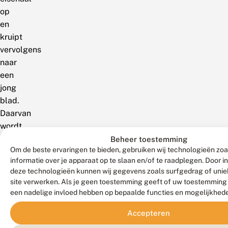
op
en
kruipt
vervolgens
naar
een
jong
blad.
Daarvan
wordt
de
Beheer toestemming
Om de beste ervaringen te bieden, gebruiken wij technologieën zo
top
informatie over je apparaat op te slaan en/of te raadplegen. Door 
tot
deze technologieën kunnen wij gegevens zoals surfgedrag of uniek
een
site verwerken. Als je geen toestemming geeft of uw toestemming i
kokertje
een nadelige invloed hebben op bepaalde functies en mogelijkhed
samengesponnen
Accepteren
waar
de