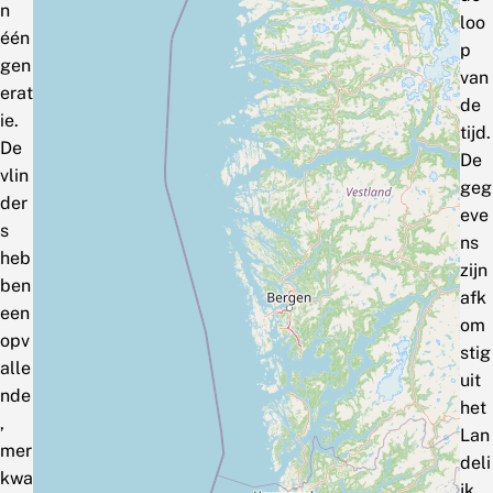
n
loo
één
p
gen
van
erat
de
ie.
tijd.
De
De
vlin
geg
der
eve
s
ns
heb
zijn
ben
afk
een
om
opv
stig
alle
uit
nde
het
,
Lan
mer
deli
kwa
jk