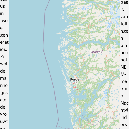
bas
us
is
in
van
twe
telli
e
nge
gen
n
erat
bin
ies.
nen
Zo
het
wel
NE
de
M‑
ma
me
nne
etn
tjes
et
als
Nac
de
htvl
vro
ind
uwt
ers.
jes