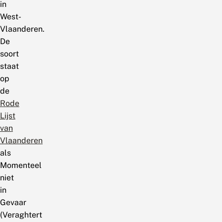
in
West-
Vlaanderen.
De
soort
staat
op
de
Rode
Lijst
van
Vlaanderen
als
Momenteel
niet
in
Gevaar
(Veraghtert