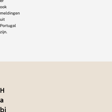
er
ook
meldingen
uit
Portugal
zijn.
H
a
bi