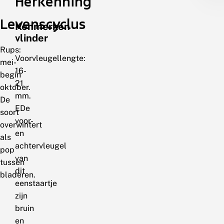
Herkenning
Levenscyclus
Kenmerken
vlinder
Rups:
Voorvleugellengte:
mei-
16-
begin
21
oktober.
mm.
De
EDe
soort
voor-
overwintert
en
als
achtervleugel
pop
van
tussen
dit
bladeren.
eenstaartje
zijn
bruin
en