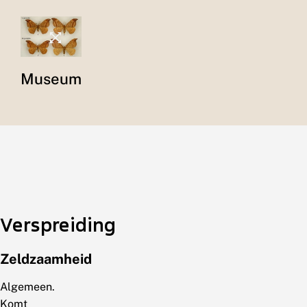
Museum
Verspreiding
Zeldzaamheid
Algemeen.
Komt